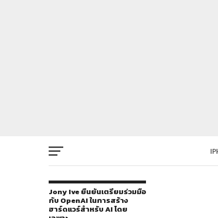
I
Jony Ive ยืนยันเตรียมร่วมมือ
กับ OpenAI ในการสร้าง
ฮาร์ดแวร์สำหรับ AI โดย
เฉพาะ