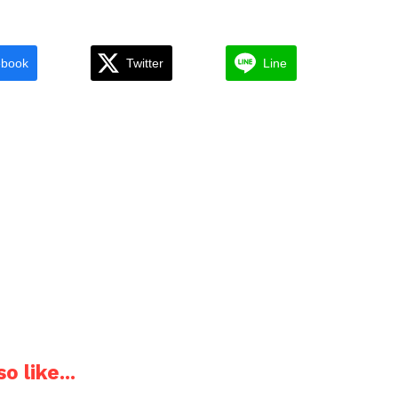
ebook
Twitter
Line
o like...