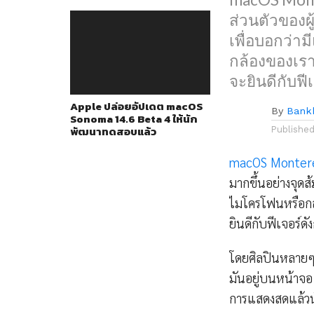
ส่วนตัวของผ
เพื่อบอกว่
กล้องของเราอ
จะยินดีกับฟี
Apple ปล่อยอัปเดต macOS
By
Bank
Sonoma 14.6 Beta 4 ให้นัก
พัฒนาทดสอบแล้ว
Publishe
macOS Monter
มากขึ้นอย่างจุด
ไมโครโฟนหรือกล้
ยินดีกับฟีเจอร์ดั
โดยศิลปินหลายๆค
มันอยู่บนหน้าจอ 
การแสดงสดแล้วน