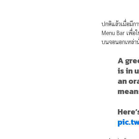
ปกติแล้วเมื่อมี
Menu Bar เพื่อให
บนจอนอกเหล่านั
A gre
is in
an or
means
Here’s
pic.t