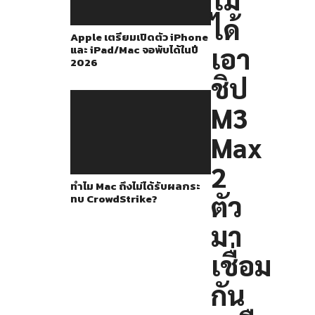
4
ได้
รุ่น
Apple เตรียมเปิดตัว iPhone
ย่อย
เอา
และ iPad/Mac จอพับได้ในปี
2026
ได้แก่
ชิป
รุ่น
เริ่ม
M3
ต้น,
Max
Pro,
Max
2
ทำไม Mac ถึงไม่ได้รับผลกระ
และ
ตัว
ทบ CrowdStrike?
Ultra
มา
ซึ่ง
รุ่น
เชื่อม
Ultra
กัน
นั้น
จะ