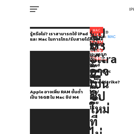
I
M
ชิป
โดย
MAC
รู้
You
RELATED
รู้หรือไม่? เราสามารถใช้ iPad
หรือ
TOPICS:
MAC
Apple
Apple
ทำไม
และ Mac ในการโทร/รับสายได้
ปกติ
may
M3
ไม่?
อาจ
เตรียม
Mac
W
แล้ว
เรา
also
เพิ่ม
เปิด
ถึง
CLICK
สามารถ
Ultra
RAM
ตัว
ไม่
TO
ชิป
like...
ใช้
COMMENT
ขั้น
iPhone
ได้
IP
iPad
M-
ต่ำ
และ
รับ
อาจ
และ
เป็น
iPad/Mac
ผลก
Series
Mac
16GB
จอ
ระทบ
เป็น
ใน
VI
ใน
พับ
CrowdStrike?
ของ
P
การ
Mac
ได้
Apple อาจเพิ่ม RAM ขั้นต่ำ
Apple
โทร/
ชิป
ชิป
ในปี
เป็น 16GB ใน Mac ชิป M4
รับ
M4
2026
จะ
สาย
T
ใหม่
ได้
ประกอบ
ที่
ไป
SE
ด้วย
ไม่