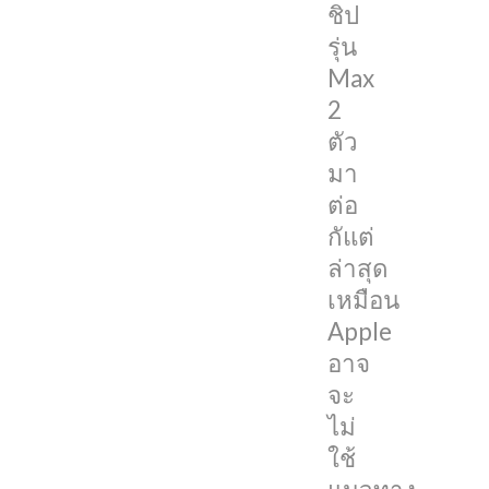
กัน
ชิป
ด้วย
รุ่น
เทคโนโลยี
Max
UltraFusion
2
แต่
ตัว
ล่าสุด
มา
เหมือน
ต่อ
Apple
กัแต่
อาจ
ล่าสุด
จะ
เหมือน
ไม่
Apple
ใช้
อาจ
แนวทาง
จะ
เดียวกัน
ไม่
บน
ใช้
ชิป