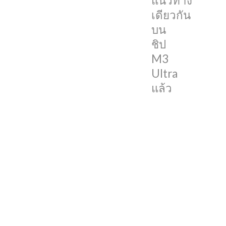
แนวทาง
M3
เดียวกัน
Ultra
บน
แล้ว
ชิป
M3
ข้อมูล
Ultra
ดัง
แล้ว
กล่าว
ถูก
ตั้ง
ข้อ
สังเกตุ
จาก
เจ้าของ
ช่อง
Max