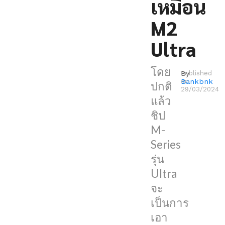
เหมือน
พิเศษ
M2
กว่า
รุ่น
Ultra
อื่นๆ
เพราะ
โดย
By
Published
มัน
Bankbnk
on
ปกติ
29/03/2024
เป็นการ
แล้ว
เอา
ชิป
ชิป
M-
รุ่น
Series
Max
รุ่น
2
Ultra
ตัว
จะ
มา
เป็นการ
ต่อ
เอา