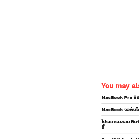
You may als
MacBook Pro ชิป 
MacBook จอพับได
โปรแกรมซ่อม But
นี้