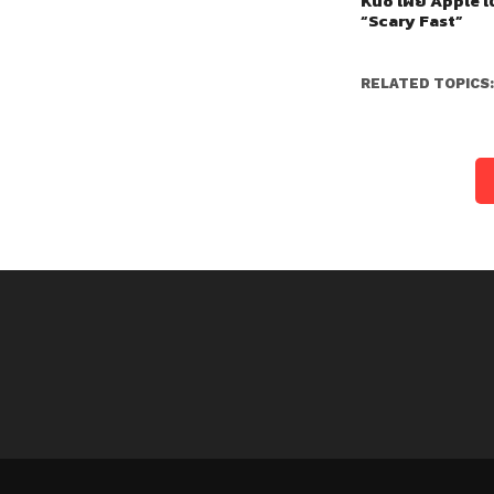
Kuo เผย Apple เต
“Scary Fast”
RELATED TOPICS