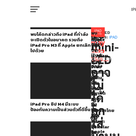
I
M
จอ
ในปี
IPAD
พบ
You
RELATED
พบโค้ดกล่าวถึง iPad ที่กำลัง
PRO
โค้ด
TOPICS:
IPAD
iPad
Apple
Apple
จะเปิดตัวในอนาคต รวมถึง
2021
may
mini-
PRO
กล่าว
Pro
เปิด
เปิด
iPad Pro M3 ที่ Apple ยกเลิก
W
Apple
ถึง
also
ชิป
วาง
วาง
ไปด้วย
CLICK
iPad
LED
M4
จำหน่าย
จำหน่าย
TO
เปิด
like...
ที่
COMMENT
มี
iPad
iPad
IP
กำลัง
ตัว
ระบบ
Pro
Pro
อาจ
จะ
ป้องกัน
ชิป
ชิป
iPad
เปิด
ความ
M4
M4
ไม่
ตัว
VI
เป็น
และ
และ
Pro
P
ใน
ส่วน
iPad
iPad
ที่มา
อนาคต
ได้
ตัว
Air
Air
รวม
ที่
6
6
พร้อม
iPad Pro ชิป M4 มีระบบ
ถึง
ดี
รุ่น
ใน
T
ถูก
ป้องกันความเป็นส่วนตัวที่ดีขึ้น
iPad
ขึ้น
Wi-
ประเทศไทย
กับ
Pro
Fi
แล้ว
ใส่
ชิป
M3
+
(เฉพาะ
SE
ที่
Cellular
รุ่น
M1
Apple
มาบน
ใน
Wi-