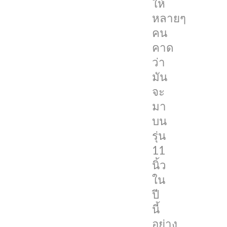
ให้
นิ้ว
หลายๆ
ใน
คน
ปี
คาด
นี้
ว่า
อย่าง
มัน
แน่นอน
จะ
อย่างไร
มา
ก็ตาม
บน
ล่าสุด
รุ่น
ดู
11
เหมือน
นิ้ว
มัน
ใน
จะ
ปี
ไม่
นี้
เป็น
อย่าง
แบบ