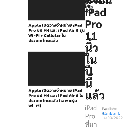
ยกเลิก
และ
ประเทศไทย
Fi)
ไป
แล้ว
iPad
ใน
ด้วย
รุ่น
Pro
Apple เปิดวางจำหน่าย iPad
12.9
Pro ชิป M4 และ iPad Air 6 รุ่น
11
นิ้ว
Wi-Fi + Cellular ใน
ประเทศไทยแล้ว
มา
นิ้ว
พร้อม
ใน
กับ
จอ
ปี
ชนิด
นี้
ใหม่
Apple เปิดวางจำหน่าย iPad
แล้ว
อย่าง
Pro ชิป M4 และ iPad Air 6 ใน
mini-
ประเทศไทยแล้ว (เฉพาะรุ่น
Wi-Fi)
iPad
LED
By
Published
Bankbnk
on
Pro
ทำให้
14/03/2022
ที่มา
ใน