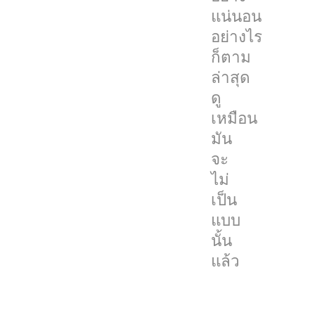
แน่นอน
นั้น
อย่างไร
แล้ว
ก็ตาม
โดย
ล่าสุด
เรื่อง
ดู
นี้
เหมือน
เปิด
มัน
เผย
จะ
โดย
ไม่
Ross
เป็น
Young
แบบ
นัก
นั้น
วิเคราะห์
แล้ว
ใน
ด้าน