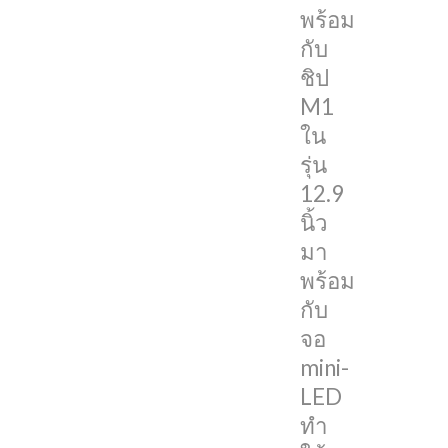
พร้อม
ตอน
กับ
แรก
ชิป
หลายๆ
M1
คน
ใน
คาด
รุ่น
ว่า
12.9
มัน
นิ้ว
จะ
มา
ถูก
พร้อม
ใส่
กับ
เข้า
จอ
มา
mini-
บน
LED
รุ่น
ทำ
11