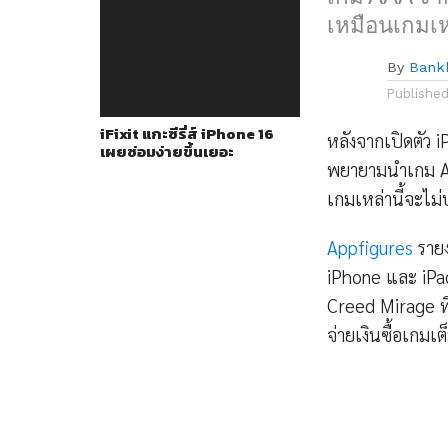
เหมือนเกมเห
By
Bank
Publishe
iFixit แกะซีรี่ส์ iPhone 16
หลังจากเปิดตัว 
เผยซ่อมง่ายขึ้นเยอะ
พยายามนำเกม AAA
เกมเหล่านี้จะไม
Appfigures
รายง
iPhone และ iPad
Creed Mirage ที่
จ่ายเงินซื้อเกมเ