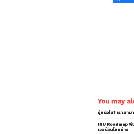
You may als
รู้หรือไม่? เราสา
เผย Roadmap ฟีเจ
เวอร์ชันไหนบ้าง