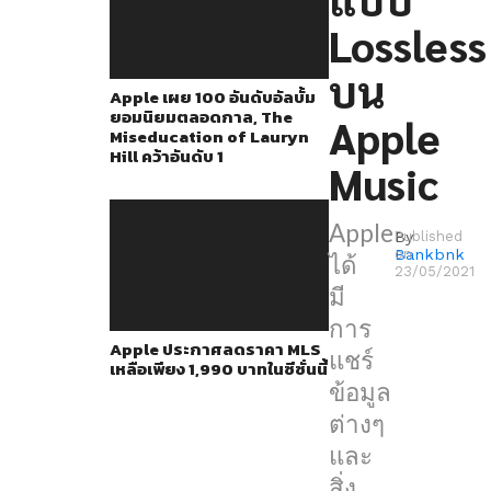
เกี่ยว
Lossless
กับ
เสียง
บน
Apple เผย 100 อันดับอัลบั้ม
แบบ
ยอมนิยมตลอดกาล, The
Apple
Lossless
Miseducation of Lauryn
Hill คว้าอันดับ 1
ที่
Music
กำลัง
จะ
Apple
By
Published
เปิด
Bankbnk
on
ได้
23/05/2021
ตัว
มี
บน
การ
Apple ประกาศลดราคา MLS
Apple
แชร์
เหลือเพียง 1,990 บาทในซีซั่นนี้
Music,
ข้อมูล
โดย
ต่างๆ
ข้อมูล
และ
นี้
สิ่ง