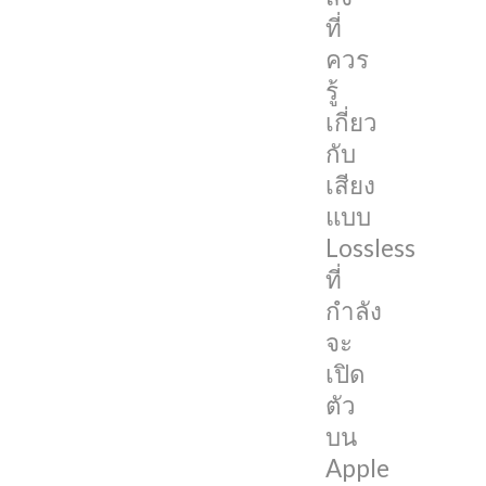
จะ
ที่
เป็นการ
ควร
ตอบ
รู้
ข้อ
เกี่ยว
สงสัย
กับ
ต่างๆ
เสียง
ที่
แบบ
มี
Lossless
เกี่ยว
ที่
กับ
กำลัง
การ
จะ
เล่น
เปิด
เสียง
ตัว
แบบ
บน
Lossless
Apple