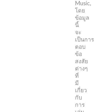
กับ
Music,
อุปกรณ์
โดย
ต่างๆ
ข้อมูล
นี้
โดย
จะ
จะ
เป็นการ
มี
ตอบ
สิ่ง
ข้อ
สำคัญ
สงสัย
ที่
ต่างๆ
Apple
ที่
ได้
มี
บอก
เกี่ยว
เอา
กับ
ไว้
การ
ดังนี้
เล่น