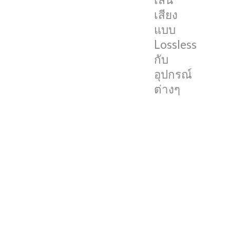
เสียง
การ
แบบ
บีบ
อัด
Lossless
เสียง
กับ
แบบ
อุปกรณ์
Lossless
ต่างๆ
คือ
อะไร?
โดย
ปกติ
แล้ว
การ
บีบ
อัด
เสียง