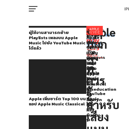
I
M
Apple
Apple
APPLE
ผู้
You
RELATED
ผู้ใช้งานสามารถย้าย
MUSIC
ใช้
TOPICS:
APPLE
Apple
Apple
Apple
Playlists เพลงบน Apple
ได้
may
บอก
MUSIC
,
งาน
เพิ่ม
เผย
ประกาศ
Music ไปยัง YouTube Music
W
SERVICE
มี
สามารถ
also
ชาร์ต
100
ลด
ได้แล้ว
CLICK
ย้าย
สิ่ง
Top
อันดับ
ราคา
TO
การ
like...
Playlists
COMMENT
100
อัลบั้ม
MLS
IP
เพลง
แชร์
บน
ยอม
เหลือ
ที่
บน
แอป
นิยม
เพียง
ข้อมูล
Apple
Apple
ตลอด
1,990
ควร
Music
VI
Music
กาล,
บาท
ต่างๆ
P
ไป
Classical
The
ใน
และ
ยัง
รู้
Miseducation
ซี
YouTube
of
ซั่น
สิ่ง
Apple เพิ่มชาร์ต Top 100 บน
Music
Lauryn
นี้
T
สำหรับ
แอป Apple Music Classical
ได้
Hill
ที่
แล้ว
คว้า
เสียง
ควร
อันดับ
SE
1
รู้
แบบ