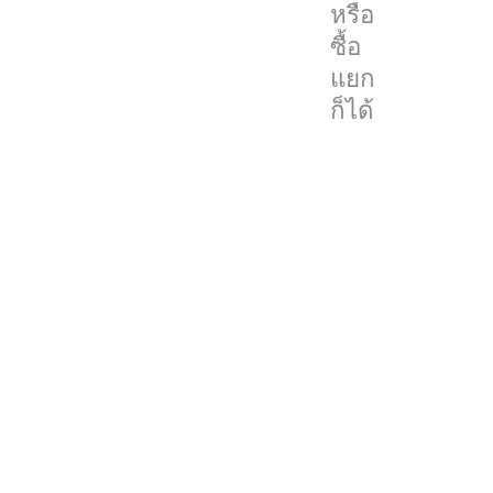
หรือ
สำหรับ
ซื้อ
ใช้
แยก
ทดแทน
ก็ได้
Adobe
Creative
Cloud
ที่
มี
จุด
เด่น
อยู่
ที่
ซื้อ
ครั้ง
เดียว