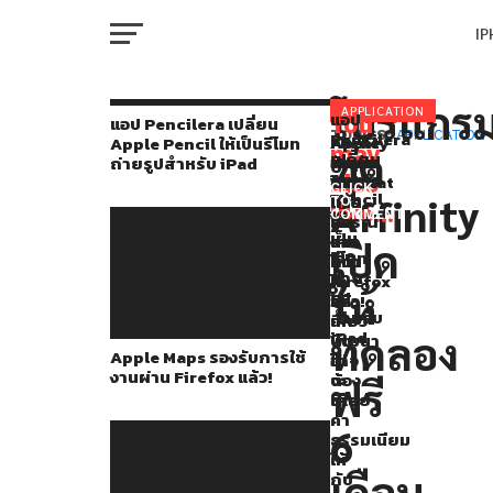
I
M
โปรแกร
โปรแกรม
APPLICATION
แอป
You
RELATED
แอป Pencilera เปลี่ยน
Pencilera
TOPICS:
APPLICATION
Apple
Flighty
Apple
Apple Pencil ให้เป็นรีโมท
ชุด
may
ชุด
เปลี่ยน
Maps
อัปเดต
กดดัน
ถ่ายรูปสำหรับ iPad
W
Affinity
Apple
also
รองรับ
ใหม่!
WeChat
CLICK
Pencil
Affinity
การ
คาด
ให้
TO
ที่
like...
ให้
COMMENT
ใช้
การณ์
ปิด
IP
เป็น
ประกอบ
งาน
ล่วง
ช่อง
เปิด
รีโมท
ผ่าน
หน้า
โหว่
ไป
ถ่าย
Firefox
ได้
ที่
ให้
รูป
VI
แล้ว!
ว่า
ให้
ด้วย
P
สำหรับ
เที่ยว
นัก
Affinity
iPad
ทดลอง
บิน
พัฒนา
Apple Maps รองรับการใช้
อาจ
ไม่
Designer
งานผ่าน Firefox แล้ว!
จะ
ต้อง
T
ฟรี
ดีเลย์
เสีย
2,
ค่า
6
Affinity
ธรรมเนียม
SE
ให้
Photo
เดือน
กับ