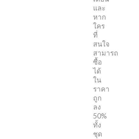
สามารถ
และ
ซื้อ
หาก
ได้
ใคร
ใน
ที่
ราคา
สนใจ
ถูก
สามารถ
ลง
ซื้อ
50%
ได้
ใน
Affinity
ราคา
โปรแกรม
ถูก
ชุด
ลง
แต่ง
50%
ภาพ
ทั้ง
ทาง
ชุด
เลือก