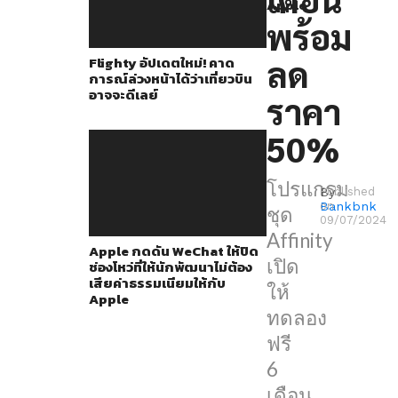
2
Apple
พร้อม
และ
Affinity
ลด
Flighty อัปเดตใหม่! คาด
การณ์ล่วงหน้าได้ว่าเที่ยวบิน
Publisher
อาจจะดีเลย์
ราคา
2
เปิด
50%
ให้
ทดลอง
โปรแกรม
By
Published
ฟรี
Bankbnk
on
ชุด
09/07/2024
6
Affinity
Apple กดดัน WeChat ให้ปิด
เดือน
เปิด
ช่องโหว่ที่ให้นักพัฒนาไม่ต้อง
เสียค่าธรรมเนียมให้กับ
และ
ให้
Apple
หาก
ทดลอง
ใคร
ฟรี
ที่
6
สนใจ
เดือน