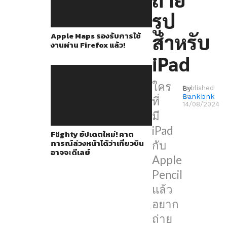
ใช้
รูป
Apple
Watch
สำหรับ
Apple Maps รองรับการใช้
งานผ่าน Firefox แล้ว!
เป็น
iPad
รีโมท
ใน
ใคร
การ
By
Published
Bankbnk
on
ที่
ถ่าย
14/08/2024
มี
ภาพ
iPad
Flighty อัปเดตใหม่! คาด
ระยะ
การณ์ล่วงหน้าได้ว่าเที่ยวบิน
กับ
ไกล
อาจจะดีเลย์
Apple
ทำ
Pencil
เรา
แล้ว
ให้
อยาก
ได้
ถ่าย
รูป