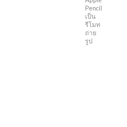
มี
Pencil
นัก
เป็น
พัฒนา
รีโมท
สร้าง
ถ่าย
แอป
รูป
ให้
Apple
Pencil
เป็น
รีโมท
ใน
การ
กด
ถ่าย
รูป
บน