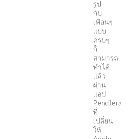
รูป
หมู่
กับ
กับ
เพื่อนๆ
เพื่อน
แบบ
แบบ
ครบๆ
ครบๆ
ก็
ได้
สามารถ
แต่
ทำได้
บน
แล้ว
iPad
ผ่าน
ยัง
แอป
ไม่มี
Pencilera
ฟีเจอร์
ที่
ดัง
เปลี่ยน
กล่าว
ให้
ล่าสุด
Apple