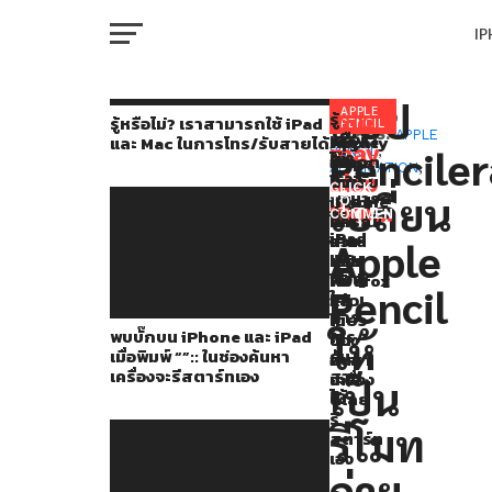
I
M
แอป
ใน
APPLE
รู้
You
RELATED
รู้หรือไม่? เราสามารถใช้ iPad
PENCIL
หรือ
TOPICS:
APPLE
พบ
Apple
Flighty
และ Mac ในการโทร/รับสายได้
ปัจจุบัน
may
Penciler
PENCIL
,
ไม่?
บั๊ก
Maps
อัปเดต
W
APPLICATION
,
ใคร
เรา
also
บน
รองรับ
ใหม่!
IPAD
CLICK
สามารถ
เปลี่ยน
iPhone
การ
คาด
TO
ที่
like...
ใช้
COMMENT
และ
ใช้
การณ์
IP
iPad
มี
iPad
งาน
ล่วง
Apple
และ
เมื่อ
ผ่าน
หน้า
Apple
Mac
พิมพ์
Firefox
ได้
Pencil
ใน
VI
“”::
แล้ว!
ว่า
Watch
P
การ
ใน
เที่ยว
พบบั๊กบน iPhone และ iPad
กับ
โทร/
ให้
ช่อง
บิน
เมื่อพิมพ์ “”:: ในช่องค้นหา
รับ
ค้นหา
อาจ
iPhone
เครื่องจะรีสตาร์ทเอง
สาย
เครื่อง
จะ
T
เป็น
ได้
จะ
ดีเลย์
อยู่
รี
รีโมท
จะ
สตาร์ท
SE
เอง
สามารถ
ถ่าย