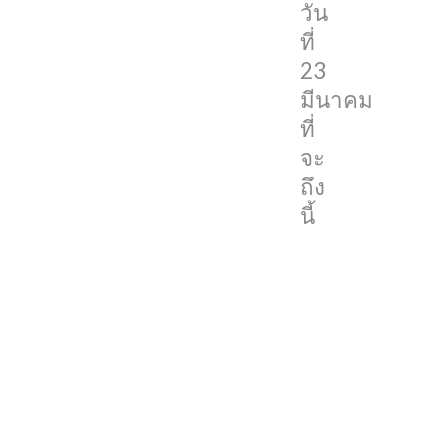
e
วัน
ที่
O
23
n
มีนาคม
e
ที่
P
จะ
l
ถึง
u
นี้
s
9
n
e
w
p
r