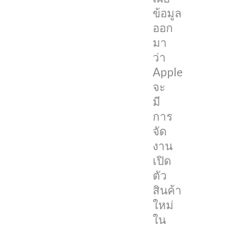
ที่
ข้อมูล
จะ
ออก
ถึง
มา
นี้
ว่า
Apple
K
จะ
a
มี
การ
n
จัด
g
งาน
康
เปิด
总
ตัว
:
สินค้า
T
ใหม่
h
ใน