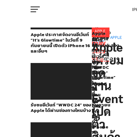
I
M
ลือ!
นัก
APPLE
Apple
You
RELATED
Apple ประกาศจัดงานอีเว้นท์
EVENT
ประกาศ
TOPICS:
APPLE
รับ
รับ
Greg
“It’s Glowtime” ในวันที่ 9
ปล่อย
may
Apple
EVENT
จัด
ชม
ชม
Joswiak รอง
กันยายนนี้ เปิดตัว iPhone 16
W
ข่าว
งาน
also
อี
อี
ประธาน
และอื่นๆ
CLICK
อี
เตรียม
เว้
เว้
อาวุโส
TO
ลือ
like...
เว้
COMMENT
นท์
นท์
ฝ่าย
IP
นท์
อย่าง
“WWDC
“Let
การ
จัด
“It’s
24”
Loose”
ตลาด
Kang
Glowtime”
ของ
ของ
ใบ้
งาน
ใน
VI
Apple
Apple
WWDC
ได้
P
วัน
ได้
ได้
24
เปิด
ที่
Event
ผ่าน
ผ่าน
จะ
9
ช่อง
ช่อง
เน้น
เผย
รับชมอีเว้นท์ “WWDC 24” ของ
กันยายน
ทาง
ทาง
ไป
T
เปิด
Apple ได้ผ่านช่องทางไหนบ้าง
นี้
ไหน
ไหน
ที่
ข้อมูล
เปิด
บ้าง
บ้าง
AI
ตัว
ออก
ตัว
SE
iPhone
มา
16
สินค้า