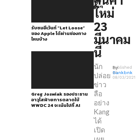
และ
ว่า
อื่นๆ
ใหม่
Apple
จะ
23
รับชมอีเว้นท์ “Let Loose”
มี
ของ Apple ได้ผ่านช่องทาง
มีนาคม
การ
ไหนบ้าง
จัด
นี้
งาน
เปิด
นัก
By
Published
ตัว
Bankbnk
on
ปล่อย
08/03/2021
สินค้า
ข่าว
ใหม่
ลือ
Greg Joswiak รองประธาน
อาวุโสฝ่ายการตลาดใบ้
ใน
อย่าง
WWDC 24 จะเน้นไปที่ AI
วัน
Kang
ที่
ได้
23
เปิด
มีนาคม
เผย