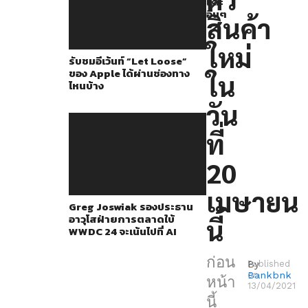
และ
Apple
อื่นๆ
สินค้า
เตรียม
จะ
ใหม่
รับชมอีเว้นท์ “Let Loose”
จัด
ของ Apple ได้ผ่านช่องทาง
ใน
งาน
ไหนบ้าง
อี
วัน
เว้
ที่
นท์
ใน
20
วัน
เมษายน
ที่
Greg Joswiak รองประธาน
อาวุโสฝ่ายการตลาดใบ้
นี้
20
WWDC 24 จะเน้นไปที่ AI
เมษายน
ก่อน
นี้
By
Published
Bankbnk
on
หน้า
ใน
13/04/2021
นี้
ขณะ