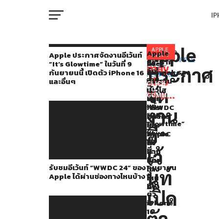
I
M
Apple
ก่อน
APPLE
Apple
You
RELATED
Apple ประกาศจัดงานอีเว้นท์
EVENT
ประกาศ
TOPICS:
APPLE
รับ
รับ
Greg
“It’s Glowtime” ในวันที่ 9
หน้า
may
ประกาศ
EVENT
,
จัด
ชม
ชม
Joswiak รอง
กันยายนนี้ เปิดตัว iPhone 16
W
FEATURED
นี้
งาน
also
อี
อี
ประธาน
และอื่นๆ
CLICK
อี
จัด
เว้
เว้
อาวุโส
TO
เพิ่ง
like...
เว้
COMMENT
นท์
นท์
ฝ่าย
IP
นท์
มี
“WWDC
“Let
การ
งาน
“It’s
24”
Loose”
ตลาด
ข่าว
Glowtime”
ของ
ของ
ใบ้
อี
ใน
VI
Apple
Apple
WWDC
หลุด
P
วัน
ได้
ได้
24
ออก
ที่
เว้
ผ่าน
ผ่าน
จะ
9
ช่อง
ช่อง
เน้น
มา
รับชมอีเว้นท์ “WWDC 24” ของ
กันยายน
ทาง
ทาง
ไป
T
นท์
Apple ได้ผ่านช่องทางไหนบ้าง
นี้
ไหน
ไหน
ที่
จาก
เปิด
บ้าง
บ้าง
AI
เปิด
Siri
ตัว
SE
iPhone
ว่า
16
ตัว