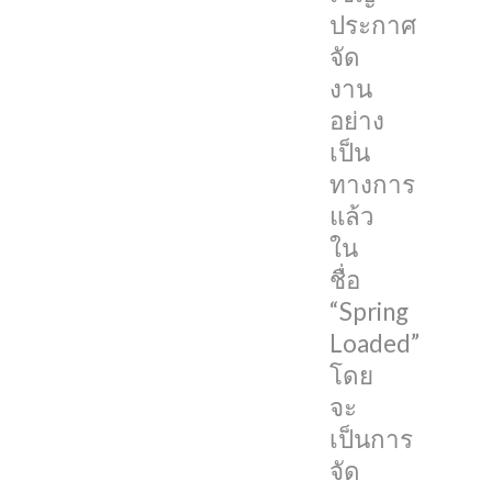
ใน
ประกาศ
ครั้ง
จัด
นี้
งาน
คาด
อย่าง
ว่า
เป็น
จะ
ทางการ
เป็นการ
แล้ว
เปิด
ใน
ตัว
ชื่อ
อุปกรณ์
“Spring
ใหม่
Loaded”
อย่าง
โดย
iPad
จะ
Pro
เป็นการ
ที่
จัด
คาด