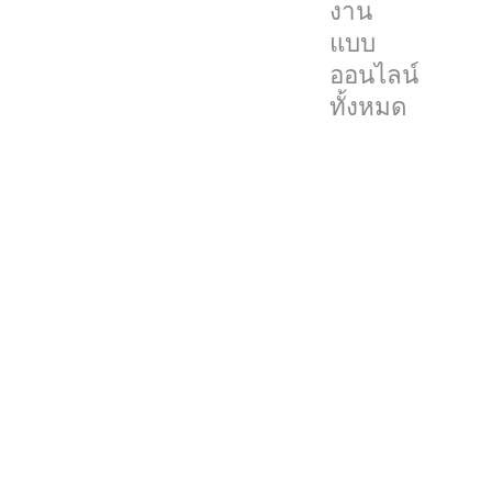
งาน
ว่า
แบบ
จะ
ออนไลน์
มา
ทั้งหมด
พร้อม
กับ
หน้า
จอ
แบบ
Mini-
LED
ใน
รุ่น
12.9
นิ้ว,
AirPods