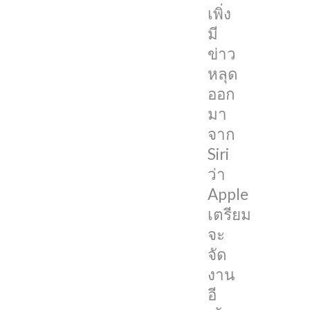
เพิ่ง
นี้
มี
Apple
ข่าว
ได้
หลุด
ส่ง
ออก
บัตร
มา
เชิญ
จาก
ประกาศ
Siri
จัด
ว่า
งาน
Apple
อย่าง
เตรียม
เป็น
จะ
ทางการ
จัด
แล้ว
งาน
ใน
อี
ชื่อ