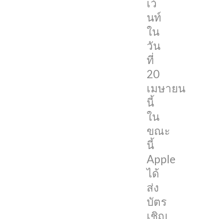
เว้
“Spring
นท์
Loaded”
ใน
โดย
วัน
จะ
ที่
เป็นการ
20
จัด
เมษายน
งาน
นี้
แบบ
ใน
ออนไลน์
ขณะ
ทั้งหมด
นี้
Apple
งาน
ได้
เปิด
ส่ง
ตัว
บัตร
สินค้า
เชิญ