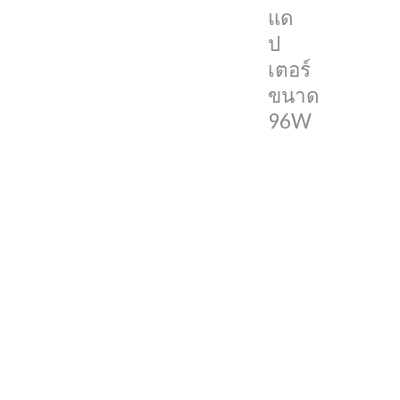
แด
นิ้ว
ป
โดย
เตอร์
Kuo
ขนาด
เผย
96W
ว่าการ
ที่
อุปกรณ์
AR/VR
ของ
Apple
ใช้
อะ
แด
ป