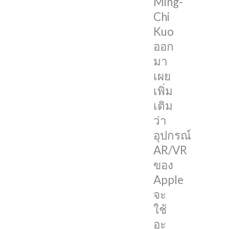
Ming-
ของ
Chi
Apple
Kuo
จะ
ออก
ใช้
มา
อะ
เผย
แด
เพิ่ม
ป
เติม
เตอร์
ว่า
ขนาด
อุปกรณ์
96W
AR/VR
ตัว
ของ
เดียว
Apple
กับ
จะ
MacBook
ใช้
Pro
อะ
14