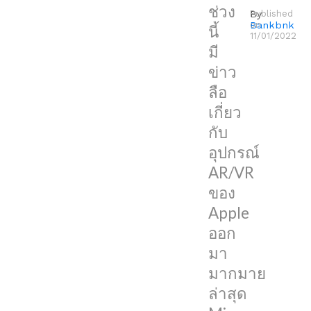
ช่วง
โฟกัส
By
Published
Bankbnk
on
นี้
กับ
11/01/2022
มี
มัน
ข่าว
ล่าสุด
ลือ
Ming-
เกี่ยว
Chi
กับ
Kuo
อุปกรณ์
ออก
AR/VR
มา
ของ
เผย
Apple
เพิ่ม
ออก
เติม
มา
ว่า
มากมาย
อุปกรณ์
ล่าสุด
AR/VR