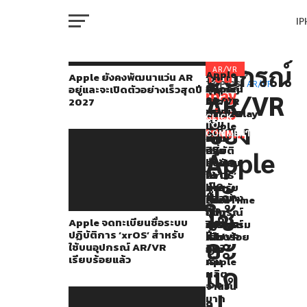
I
M
อุปกรณ์
ช่วง
AR/VR
Apple
You
RELATED
Apple ยังคงพัฒนาแว่น AR
ยัง
TOPICS:
AR/VR
Apple
อุปกรณ์
Memoji
อยู่และจะเปิดตัวอย่างเร็วสุดปี
นี้
may
AR/VR
คง
จด
AR/VR
และ
2027
W
มี
พัฒนา
also
ทะเบียน
ของ
SharePlay
CLICK
แว่น
ของ
ชื่อ
Apple
จะ
TO
ข่าว
like...
AR
COMMENT
ระบบ
ผ่าน
เป็น
IP
อยู่
ลือ
ปฏิบัติ
การ
ส่วน
Apple
และ
การ
ทดสอบ
สำคัญ
เกี่ยว
จะ
‘xrOS’
ความ
ใน
จะ
เปิด
VI
สำหรับ
ถูก
การ
กับ
P
ตัวอย่าง
ใช้บน
ต้อง
FaceTime
อุปกรณ์
เร็ว
ใช้
อุปกรณ์
ด้าน
บน
Apple จดทะเบียนชื่อระบบ
สุด
AR/VR
วิศวกรรม
อุปกรณ์
AR/VR
ปฏิบัติการ ‘xrOS’ สำหรับ
ปี
เรียบร้อย
แล้ว
AR/VR
T
อะ
ใช้บนอุปกรณ์ AR/VR
2027
แล้ว
อาจ
ของ
ของ
เรียบร้อยแล้ว
เริ่ม
Apple
แด
Apple
ผลิต
SE
จำนวน
ออก
ป
มาก