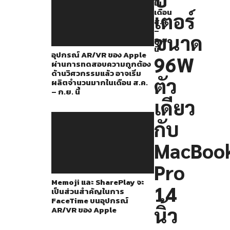
มา
ใน
เดือน
เตอร์
มากมาย
ส.ค.
–
ไม่
ขนาด
ก.ย.
ว่า
นี้
อุปกรณ์ AR/VR ของ Apple
96W
จะ
ผ่านการทดสอบความถูกต้อง
ด้านวิศวกรรมแล้ว อาจเริ่ม
เป็น
ตัว
ผลิตจำนวนมากในเดือน ส.ค.
พลัง
– ก.ย. นี้
เดียว
ใน
การ
กับ
ประมวล
MacBoo
ผล
Pro
หรือ
สิ่ง
Memoji และ SharePlay จะ
14
เป็นส่วนสำคัญในการ
ที่
FaceTime บนอุปกรณ์
นิ้ว
AR/VR ของ Apple
Apple
จะ