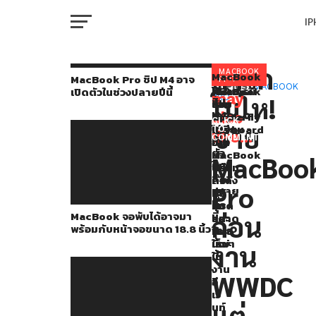
I
M
สาวก
สาวก
MACBOOK
MacBook
You
RELATED
MacBook Pro ชิป M4 อาจ
PRO
Pro
TOPICS:
MACBOOK
MacBook
โปรแกรม
Kuo
เปิดตัวในช่วงปลายปีนี้
หลาย
may
โมโห!
PRO
ชิป
จอ
ซ่อม
เผย
W
คน
M4
also
พับ
Butterfly
Apple
CLICK
อาจ
ขาย
ได้
Keyboard
เตรียม
TO
โมโห
like...
เปิด
COMMENT
อาจ
บน
เปิด
IP
ตัว
หลัง
มา
MacBook
ตัว
MacBoo
ใน
พร้อม
ฟรี
ชิป
ไม่มี
ช่วง
กับ
กำลัง
ตระ
Pro
ปลาย
VI
หน้า
จะ
ตูล
MacBook
P
ปี
จอ
หมด
M3
MacBook จอพับได้อาจมา
Pro
นี้
ก่อน
ขนาด
ลง
และ
พร้อมกับหน้าจอขนาด 18.8 นิ้ว
18.8
ใน
Mac
รุ่น
นิ้ว
เร็วๆ
ใหม่
T
งาน
นี้
ใน
ใหม่
งาน
WWDC
เปิด
อี
SE
เว้
ตัว
แต่
นท์