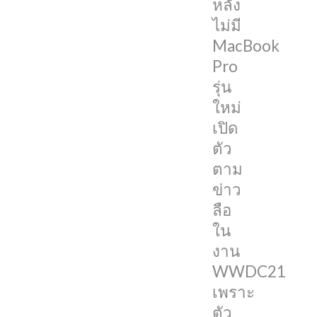
หลัง
แล้ว
ไม่มี
MacBook
ก่อน
Pro
หน้า
รุ่น
นี้
ใหม่
Jon
เปิด
Prosser
ตัว
นัก
ตาม
ปล่อย
ข่าว
ข่าว
ลือ
ลือ
ใน
เกี่ยว
งาน
กับ
WWDC21
Apple
เพราะ
ที่
ตัว
แม่น