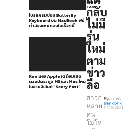
ตาม
“Scary
Fast”
กลับ
ข่าว
โปรแกรมซ่อม Butterfly
ลือ
ไม่มี
Keyboard บน MacBook ฟรี
กำลังจะหมดลงในเร็วๆนี้
ใน
รุ่น
งาน
WWDC21
ใหม่
เพราะ
ตาม
ตัว
เอง
ข่าว
Kuo เผย Apple เตรียมเปิด
ได้
ลือ
ตัวชิปตระตูล M3 และ Mac ใหม่
ขาย
ในงานอีเว้นท์ “Scary Fast”
MacBook
สาวก
By
Published
ที่
Bankbnk
on
หลาย
11/06/2021
มี
คน
อยู่
โมโห
ไป