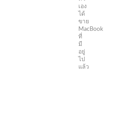
เอง
บ้าง
ได้
ไม่
ขาย
แม่น
MacBook
บ้าง
ที่
ออก
มี
มาบ
อยู่
อก
ไป
ก่อน
แล้ว
ที่
งาน
WWDC21
จะ
จัด
ขึ้น
ว่า