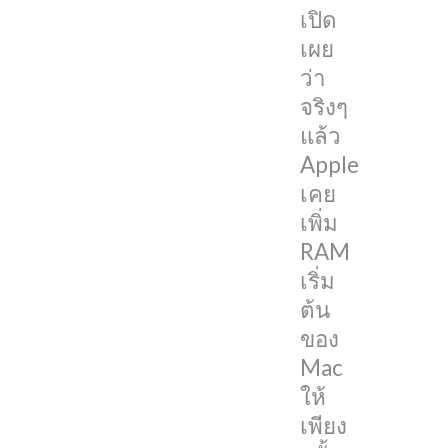
เปิด
สำหรับ
เผย
ปัจจุบัน
ว่า
แต่
จริงๆ
Apple
แล้ว
ก็
Apple
ยัง
เคย
ไม่
เพิ่ม
เพิ่ม
RAM
ให้
เริ่ม
สัก
ต้น
ที
ของ
ต้อง
Mac
ให้
ให้
ผู้
เพียง
ใช้