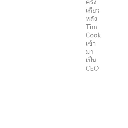
ครั้ง
งาน
เดียว
จ่าย
หลัง
เงิน
Tim
เอง
Cook
ล่าสุด
เข้า
มี
มา
ผู้
เป็น
ใช้
CEO
งาน
เปิด
เผย
ว่า
จริงๆ
แล้ว
Apple
เคย