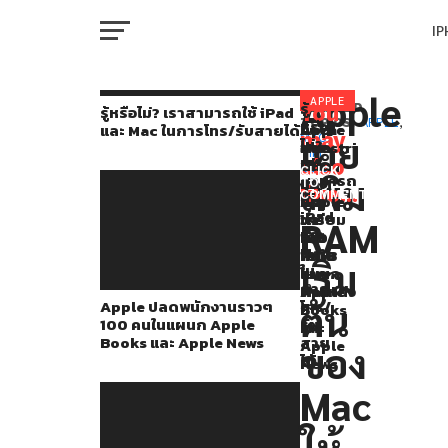
I
M
Apple
Apple
APPLE
รู้
You
RELATED
รู้หรือไม่? เราสามารถใช้ iPad
หรือ
TOPICS:
APPLE
,
Apple
Apple
Luca
และ Mac ในการโทร/รับสายได้
เปิด
may
เคย
MAC
,
ไม่?
ปลด
อาจ
Maestri
W
TIM
ตัว
เรา
also
พนัก
เพิ่ม
CFO
COOK
CLICK
สามารถ
เพิ่ม
งา
RAM
ของ
TO
MacBook
like...
ใช้
COMMENT
นรา
ขั้น
Apple
IP
iPad
Air
วๆ
ต่ำ
เตรียม
RAM
และ
100
เป็น
ก้าว
ชิป
Mac
คนใน
16GB
ลง
เริ่ม
ใน
VI
แผนก
ใน
จาก
M3
P
การ
Apple
Mac
ตำแหน่ง
Apple ปลดพนักงานราวๆ
ที่
โทร/
ต้น
Books
ชิป
100 คนในแผนก Apple
รับ
และ
M4
ยัง
Books และ Apple News
สาย
Apple
T
ของ
ได้
News
คง
Mac
มา
SE
พร้อม
ให้