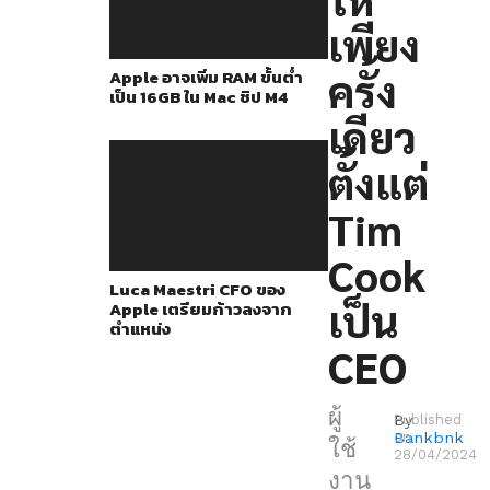
กับ
เพียง
RAM
เริ่ม
ครั้ง
Apple อาจเพิ่ม RAM ขั้นต่ำ
เป็น 16GB ใน Mac ชิป M4
ต้น
เดียว
ที่
8GB
ตั้งแต่
ที่
Tim
ใคร
หลายๆ
Cook
Luca Maestri CFO ของ
คน
เป็น
Apple เตรียมก้าวลงจาก
รู้สึก
ตำแหน่ง
CEO
ว่า
มัน
ผู้
ไม่
By
Published
Bankbnk
on
ใช้
พอใช้
28/04/2024
งาน
แล้ว