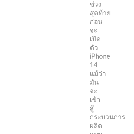
แล้ว
ช่วง
ก็ตาม
สุดท้าย
ก่อน
โดย
จะ
โพสต์
เปิด
ดัง
ตัว
กล่าว
iPhone
ถูก
14
นำ
แม้ว่า
มา
มัน
เผย
จะ
อีก
เข้า
ครั้ง
สู้
โดย
กระบวนการ
Duan
ผลิต
Rui