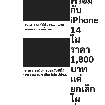
แผนการ
กับ
เปิด
ตัว
iPhone
Apple
iFixit แกะซีรี่ส์ iPhone 16
14
Pencil
เผยซ่อมง่ายขึ้นเยอะ
ราคา
ใน
$49
ราคา
หรือ
ประมาณ
1,800
1,800
บาท
บาท
คาดการณ์จากข่าวลือซีรี่ส์
iPhone 16 จะมีอะไรใหม่บ้าง?
แต่
ออก
ใน
ยกเลิก
ช่วง
ใน
สุดท้าย
ก่อน