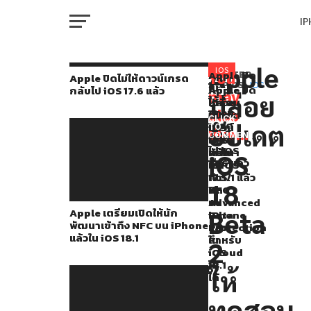
I
M
Apple
หลัง
IOS
Apple ปิด
You
RELATED
Apple ปิดไม่ให้ดาวน์เกรด
ไม่
TOPICS:
IOS
Apple
Apple
Apple ปิด
กลับไป iOS 17.6 แล้ว
จาก
may
ปล่อย
ให้
เตรียม
ปล่อย
ไม่
W
ที่
ดาวน์
also
เปิด
อัปเดต
ให้
CLICK
เกรด
อัปเดต
ให้
iOS
ดาวน์
TO
Apple
like...
กลับ
COMMENT
นัก
17.6.1
เกรด
IP
ไป iOS
ปล่อย
พัฒนา
แก้ไข
กลับ
iOS
17.6 แล้ว
เข้า
บั๊ก
ไป iOS
iOS
ถึง
เปิด/
17.5.1 แล้ว
18
VI
NFC
ปิด
18
P
บน
Advanced
Apple เตรียมเปิดให้นัก
Beta
Beta
iPhone
Data
พัฒนาเข้าถึง NFC บน iPhone
แล้ว
Protection
1
แล้วใน iOS 18.1
ใน
สำหรับ
T
2
iOS
iCloud
ให้
18.1
ไม่
ให้
ทดสอบ
ได้
SE
เป็น
ทดสอบ