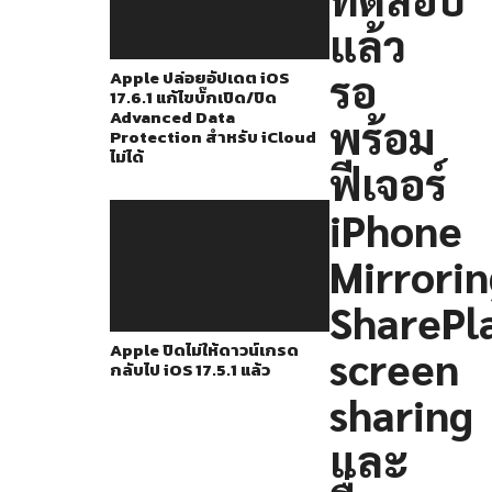
เวลา
แล้ว
2
สัปดาห์
รอ
Apple ปล่อยอัปเดต iOS
17.6.1 แก้ไขบั๊กเปิด/ปิด
ใน
Advanced Data
พร้อม
ตอน
Protection สำหรับ iCloud
ไม่ได้
นี้
ฟีเจอร์
ก็ได้
iPhone
ปล่อย
iOS
Mirrorin
18
SharePl
Beta
Apple ปิดไม่ให้ดาวน์เกรด
screen
2
กลับไป iOS 17.5.1 แล้ว
ให้
sharing
ทดสอบ
และ
กัน
แล้ว