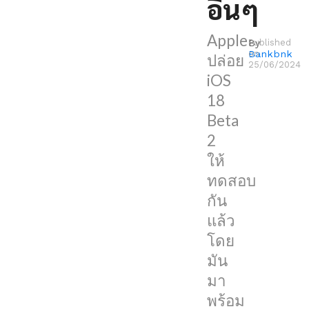
อื่นๆ
โดย
มัน
Apple
By
Published
มา
Bankbnk
on
ปล่อย
25/06/2024
พร้อม
iOS
กับ
18
ฟีเจอร์
Beta
iPhone
2
Mirroring,
ให้
SharePlay
ทดสอบ
screen
กัน
sharing
แล้ว
และ
โดย
อื่นๆ
มัน
มา
ฟีเจอร์
พร้อม
ใหม่ๆ