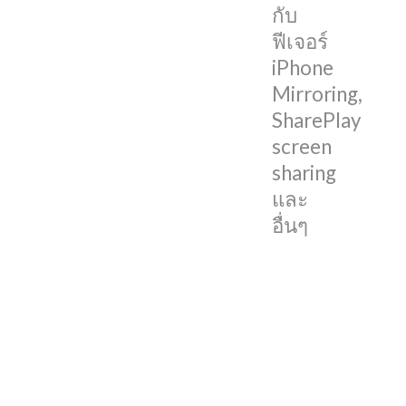
กับ
บน
ฟีเจอร์
iOS
iPhone
18
Mirroring,
Beta
SharePlay
2
screen
sharing
iPhone
Mirroring:
และ
แสดง
อื่นๆ
ผล
หน้า
จอ
รวม
ทั่ง
สามารถ
ควบคุม
iPhone