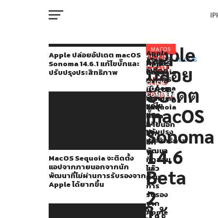
I
M
Apple
Apple
MACOS
Apple
You
RELATED
Apple ปล่อยอัปเดต macOS
ปล่อย
TOPICS:
MACOS
MacOS
Apple
Apple
Sonoma 14.6.1 แก้ไขบั๊กและ
ปล่อย
may
ปล่อย
อัปเดต
Sequoia
ปล่อย
ปล่อย
ปรับปรุงประสิทธิภาพ
W
อัปเดต
macOS
also
จะ
อัปเดต
อัปเดต
CLICK
Sonoma
อัปเดต
ติด
macOS
macOS
TO
macOS
like...
14.6.1
COMMENT
ตั้ง
15
Sonoma
IP
แก้ไข
Sonoma
แอป
Sequoia
14.6
macOS
บั๊ก
จาก
Beta
Beta
14.6
และ
ภายนอก
5
4
Sonoma
ปรับปรุง
VI
จาก
ให้
ให้
Beta
P
ประสิทธิภาพ
นัก
นัก
นัก
2
14.6
พัฒนา
พัฒนา
พัฒนา
MacOS Sequoia จะติดตั้ง
ที่
ทดสอบ
ทดสอบ
ให้
แอปจากภายนอกจากนัก
ไม่
แล้ว
แล้ว
T
Beta
พัฒนาที่ไม่ผ่านการรับรองจาก
ผ่าน
นัก
Apple ได้ยากขึ้น
การ
2
พัฒนา
รับรอง
SE
จาก
ทดสอบ
ให้
Apple