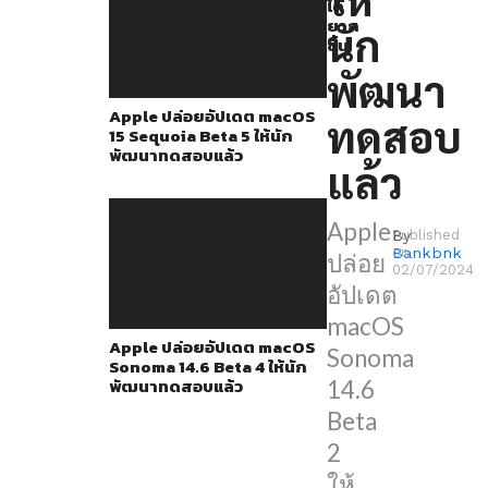
แล้ว
ได้
ยาก
นัก
หลัง
ขึ้น
ปล่อย
พัฒนา
Beta
Apple ปล่อยอัปเดต macOS
ทดสอบ
1
15 Sequoia Beta 5 ให้นัก
พัฒนาทดสอบแล้ว
ให้
แล้ว
ทดสอบ
ช่วง
Apple
By
Published
2
Bankbnk
on
ปล่อย
02/07/2024
อาทิตย์
อัปเดต
ที่
macOS
Apple ปล่อยอัปเดต macOS
แล้ว
Sonoma
Sonoma 14.6 Beta 4 ให้นัก
พัฒนาทดสอบแล้ว
14.6
macOS
Beta
Sonoma
2
14.6
ให้