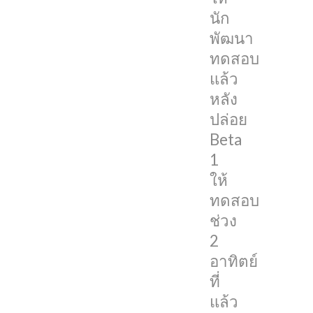
Beta
นัก
2
พัฒนา
ทดสอบ
สำหรับ
แล้ว
macOS
หลัง
Sonoma
ปล่อย
14.6
Beta
Beta
1
2
ให้
Apple
ทดสอบ
ไม่
ช่วง
ได้
2
เผย
อาทิตย์
ว่า
ที่
มี
แล้ว
การ