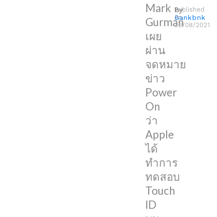
โดย
Mark
By
Published
ใน
Bankbnk
on
Gurman
23/08/2021
ความ
เผย
เป็น
ผ่าน
จริง
จดหมาย
แล้ว
ข่าว
ตั้งแต่
Power
Apple
On
ตัด
ว่า
Touch
Apple
ID
ได้
บน
ทำการ
ปุ่ม
ทดสอบ
โฮม
Touch
ออก
ID
ในปี