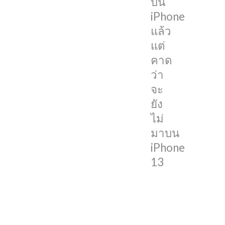
บน
iPhone
iPhone
X
แล้ว
เป็น
แต่
ครั้ง
คาด
แรก
ว่า
เรา
จะ
ก็
ยัง
มัก
ไม่
จะ
มาบน
ได้ยิน
iPhone
ข่าว
13
ลือ
เสมอ
ว่า
Apple