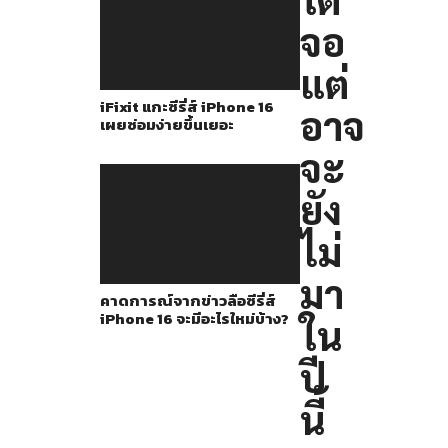
ทดสอบ
จอ
Touch
ID
แต่
บน
iFixit แกะซีรี่ส์ iPhone 16
อาจ
iPhone
เผยซ่อมง่ายขึ้นเยอะ
แล้ว
จะ
แต่
ยัง
คาด
ว่า
ไม่
จะ
มา
ยัง
คาดการณ์จากข่าวลือซีรี่ส์
iPhone 16 จะมีอะไรใหม่บ้าง?
ใน
ไม่
มาบน
ปี
iPhone
นี้
13