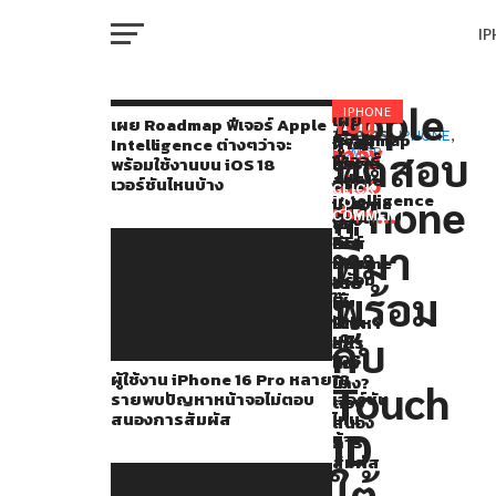
I
M
Apple
Mark
IPHONE
เผย
You
RELATED
เผย Roadmap ฟีเจอร์ Apple
Roadmap
TOPICS:
IPHONE
,
ผู้
iFixit
คาด
Intelligence ต่างๆว่าจะ
Gurman
may
ทดสอบ
RUMOR
ฟีเจอร์
ใช้
แกะ
การณ์
พร้อมใช้งานบน iOS 18
W
เผย
Apple
also
งาน
ซีรี่ส์
จาก
เวอร์ชันไหนบ้าง
CLICK
Intelligence
iPhone
iPhone
iPhone
ข่าว
TO
ผ่าน
like...
ต่างๆ
COMMENT
16
16
ลือ
IP
ว่า
จดหมาย
Pro
เผย
ซีรี่ส์
ที่มา
จะ
หลาย
ซ่อม
iPhone
ข่าว
พร้อม
ราย
ง่าย
16
พร้อม
ใช้
VI
พบ
ขึ้น
จะ
Power
P
งาน
ปัญหา
เยอะ
มี
On
บน
กับ
หน้า
อะไร
iOS
จอ
ใหม่
ว่า
ผู้ใช้งาน iPhone 16 Pro หลาย
18
ไม่
บ้าง?
T
Touch
รายพบปัญหาหน้าจอไม่ตอบ
เวอร์ชัน
ตอบ
Apple
สนองการสัมผัส
ไหน
สนอง
ID
ได้
บ้าง
การ
SE
สัมผัส
ทำการ
ใต้