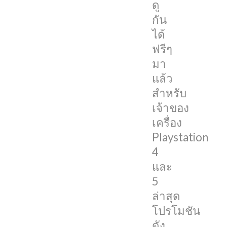
ดู
กลับ
กัน
มา
ได้
อีก
ฟรีๆ
ครั้ง
มา
แล้ว
แล้ว
สำหรับ
โปรโมชัน
เจ้าของ
Apple
เครื่อง
TV+
Playstation
ฟรี
4
3
และ
เดือน
5
จะ
ล่าสุด
เปิด
โปรโมชัน
ให้
ดัง
ผู้