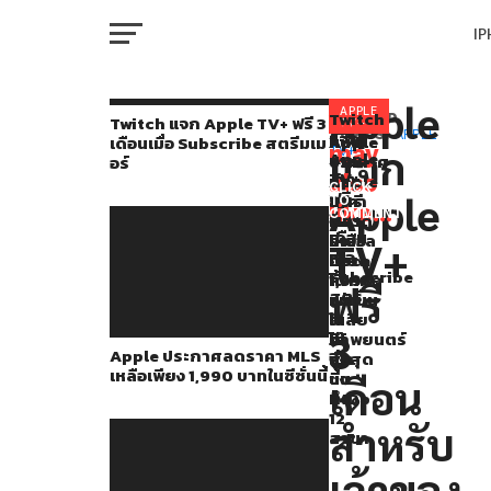
I
M
Apple
ก่อน
APPLE
Twitch
You
RELATED
Twitch แจก Apple TV+ ฟรี 3
TV+
แจก
TOPICS:
APPLE
Apple
Apple
หนัง
เดือนเมื่อ Subscribe สตรีมเม
หน้า
may
แจก
TV+
Apple
ประกาศ
TV+
จาก
อร์
W
นี้
TV+
also
ลด
เป็น
Apple
CLICK
ฟรี
Apple
ราคา
สตรี
TV+
TO
Apple
like...
3
COMMENT
MLS
ม
พลาด
IP
เดือน
เคย
เหลือ
มิ่ง
รางวัล
TV+
เมื่อ
เพียง
ที่
Oscar
แจก
Subscribe
1,990
ได้
ทั้งหมด
ฟรี
สตรี
VI
บาท
คะแนน
แม้
Apple
P
ม
ใน
เฉลี่ย
จะ
TV+
เม
3
ซี
ภาพยนตร์
ได้
Apple ประกาศลดราคา MLS
อร์
ซั่น
สูงสุด
เข้า
ให้
เหลือเพียง 1,990 บาทในซีซั่นนี้
นี้
บน
ชิง
T
เดือน
IMDb
ถึง
ไป
12
สำหรับ
ดู
สาขา
SE
กัน
เจ้าของ