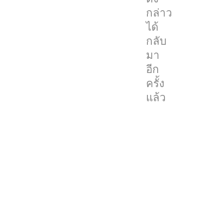
กล่าว
ใช้
ได้
งาน
กลับ
รับ
มา
ได้
อีก
จนถึง
ครั้ง
วัน
แล้ว
ที่
22
กันยายน
2024
นี้
เท่านั้น
โดย
ผู้
ใช้