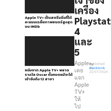
ได้
เครื่อง
ฟรีๆ
มา
Playstat
Apple TV+ เป็นสตรีมมิ่งที่ได้
คะแนนเฉลี่ยภาพยนตร์สูงสุด
แล้ว
บน IMDb
4
สำหรับ
เจ้าของ
และ
เครื่อง
5
Playstation
4
Apple
By
Published
และ
Bankbnk
on
เคย
หนังจาก Apple TV+ พลาด
5
22/07/2024
รางวัล Oscar ทั้งหมดแม้จะได้
แจก
เข้าชิงถึง 12 สาขา
ล่าสุด
Apple
โปรโมชัน
TV+
ดัง
ให้
กล่าว
ไป
ได้