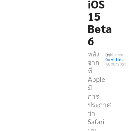
iOS
พื้นที่
15
สำหรับ
การ
Beta
แสดง
6
ผล
ที่
หลัง
By
Published
มาก
Bankbnk
on
จาก
ขึ้น
18/08/2021
ที่
Apple
แต่
มี
เมื่อ
การ
Apple
ประกาศ
ปล่อย
ว่า
iOS
Safari
15
บน
ให้