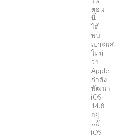
ใน
โปรแกรม
ตอน
Xcode
นี้
ของ
ได้
Apple
พบ
จะ
เบาะแส
ระบุ
ใหม่
ถึง
ว่า
iOS
Apple
ทุกๆ
กำลัง
เวอร์ชัน
พัฒนา
ที่
iOS
มี
14.8
การ
อยู่
ปล่อย
แม้
ออก
iOS