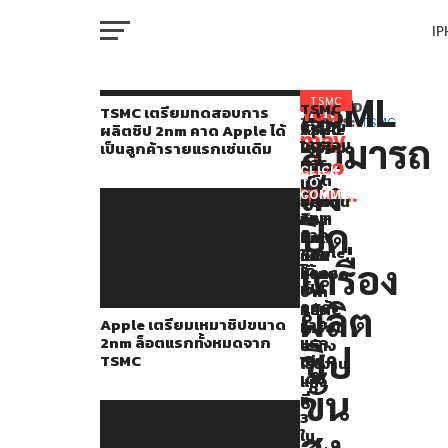
I
M
ASML
ASML
TSMC
TSMC
You
RELATED
TSMC เตรียมทดสอบการ
เตรียม
TOPICS:
TSMC
Apple
TSMC
TSMC
ผลิตชิป 2nm คาด Apple ได้
เจ้าของ
may
สามารถ
ทดสอบ
เตรียม
เตรียม
ได้
เป็นลูกค้ารายแรกเช่นเดิม
W
เครื่อง
การ
also
เหมา
ผลิต
รับ
CLICK
ผลิต
สั่ง
ชิป
ชิป
เงิน
TO
ผลิต
like...
ชิป
COMMENT
ขนาด
ขนาด
อุดหนุน
IP
2nm
ชิป
2nm
1.6
ถึง
ปิด
คาด
ล็อต
nm
2.4
EUV
Apple
แรก
ในปี
แสน
เครื่อง
ได้
VI
ทั้งหมด
2026
ล้าน
ที่
P
เป็น
จาก
บาท
ทัน
ลูกค้า
ผลิต
TSMC
หลัง
Apple เตรียมเหมาชิปขนาด
ราย
เตรียม
สมัย
2nm ล็อตแรกทั้งหมดจาก
แรก
สร้าง
T
ชิป
TSMC
เช่น
โรงงาน
ที่สุด
เดิม
แห่ง
ขั้น
สามารถ
ที่
SE
3
สั่ง
สูง
ใน