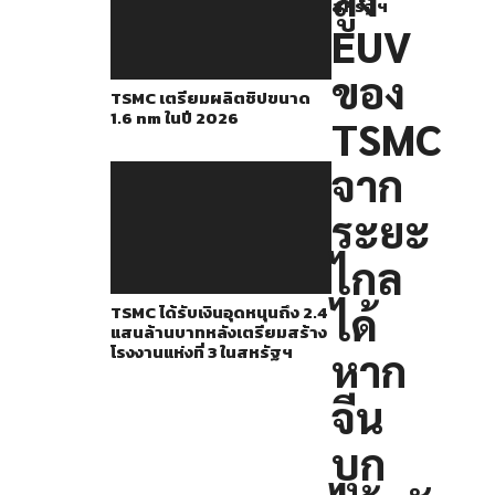
ปิด
สหรัฐฯ
EUV
เครื่อง
จาก
ของ
TSMC เตรียมผลิตชิปขนาด
ระยะ
1.6 nm ในปี 2026
TSMC
ไกล
ได้
จาก
หาก
ระยะ
เกิด
กรณี
ไกล
จีน
ได้
TSMC ได้รับเงินอุดหนุนถึง 2.4
บุก
แสนล้านบาทหลังเตรียมสร้าง
โรงงานแห่งที่ 3 ในสหรัฐฯ
หาก
ไต้หวัน
เพื่อ
จีน
ยึด
บุก
ครอง
ประเทศ