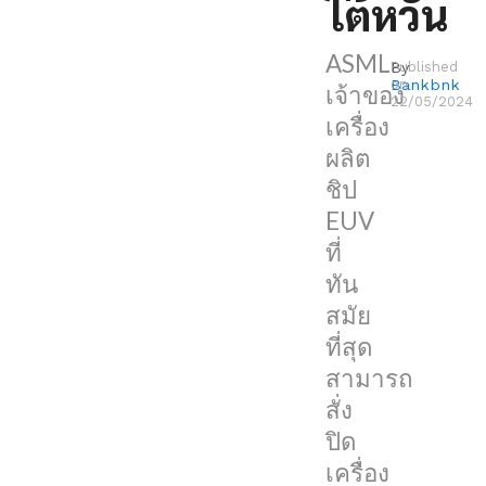
ไต้หวัน
ใน
ASML
By
Published
ปัจจุบัน
Bankbnk
on
เจ้าของ
ความ
22/05/2024
เครื่อง
ตึงเครียด
ผลิต
ระหว่าง
ชิป
จีน
EUV
และ
ที่
ไต้หวัน
ทัน
กำลัง
สมัย
คุก
ที่สุด
กรุ่น
สามารถ
จาก
สั่ง
การ
ปิด
ที่
เครื่อง
จีน