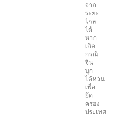
จาก
ประกาศ
ระยะ
มา
ไกล
ตลอด
ได้
ถึง
หาก
นโยบาย
เกิด
จีน
กรณี
เดียว
จีน
ที่
บุก
รวม
ไต้หวัน
ไต้หวัน
เพื่อ
เข้าไป
ยึด
ด้วย
ครอง
แต่
ประเทศ
ทาง
ไต้หวัน