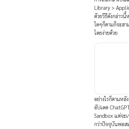
Library > Appli
ด้วยวีธีดังกล่าวน
ใดๆก็ตามก็จะสา
โดยง่ายด้วย
อย่างไรก็ตามหลั
อัปเดต ChatGPT 
Sandbox แต่จะเข
กว่าปัจจุบันพอส