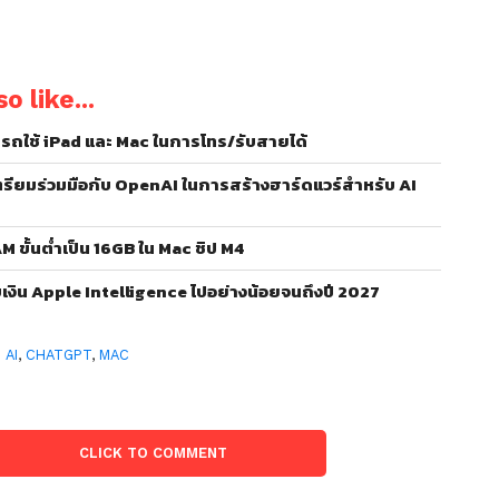
o like...
มารถใช้ iPad และ Mac ในการโทร/รับสายได้
ตรียมร่วมมือกับ OpenAI ในการสร้างฮาร์ดแวร์สำหรับ AI
M ขั้นต่ำเป็น 16GB ใน Mac ชิป M4
็บเงิน Apple Intelligence ไปอย่างน้อยจนถึงปี 2027
:
AI
,
CHATGPT
,
MAC
CLICK TO COMMENT