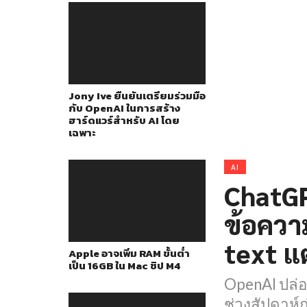
Jony Ive ยืนยันเตรียมร่วมมือ
กับ OpenAI ในการสร้าง
ฮาร์ดแวร์สำหรับ AI โดย
เฉพาะ
AI
ChatGP
ข้อคว
text แ
Apple อาจเพิ่ม RAM ขั้นต่ำ
เป็น 16GB ใน Mac ชิป M4
OpenAI ปล่อ
ช่วงสัปดาห์