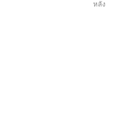
Star
หลัง
ที่
ด้าน
หลัง
แทนที่
โลโก้
ของ
Apple
แล้ว
ตัว
รุ่น
แบบ
นี้
ยัง
มี
สิ่ง