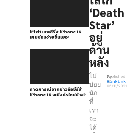
ต่างๆ
‘Death
ของ
Apple,
Star’
โดย
iFixit แกะซีรี่ส์ iPhone 16
อยู่
ล่าสุด
เผยซ่อมง่ายขึ้นเยอะ
มี
ด้าน
การ
หลัง
เผย
ภาพ
ไม่
By
Published
iPhone
Bankbnk
on
บ่อย
4
06/11/2021
คาดการณ์จากข่าวลือซีรี่ส์
นัก
iPhone 16 จะมีอะไรใหม่บ้าง?
รุ่น
ที่
ต้นแบบ
เรา
ที่
จะ
มี
ได้
โลโก้