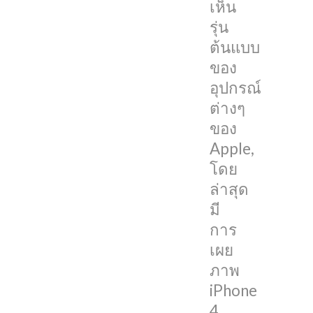
เห็น
‘Death
รุ่น
Star’
ต้นแบบ
จาก
ของ
Star
อุปกรณ์
Wars
ต่างๆ
แทนที่
ของ
ของ
Apple,
โลโก้
โดย
Apple
ล่าสุด
ด้าน
มี
หลัง
การ
เผย
YouTuber
ภาพ
จาก
iPhone
ช่อง
4