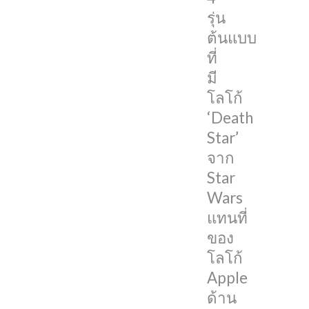
DongleBookPro
รุ่น
เผย
ต้นแบบ
iPhone
ที่
4
มี
รุ่น
โลโก้
ต้นแบบ
‘Death
นี้
Star’
ผ่าน
จาก
ช่อง
Star
ของ
Wars
เขา
แทนที่
โดย
ของ
นอกจาก
โลโก้
โลโก้
Apple
Death
ด้าน