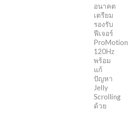
อนาคต
ผ่าน
เตรียม
มา
รองรับ
มา
ฟีเจอร์
พร้อม
ProMotion
กับ
120Hz
ดีไซน์
พร้อม
ใหม่
แก้
คล้าย
ปัญหา
กับ
Jelly
iPad
Scrolling
Pro
ด้วย
และ
iPad
Air,
ชิป