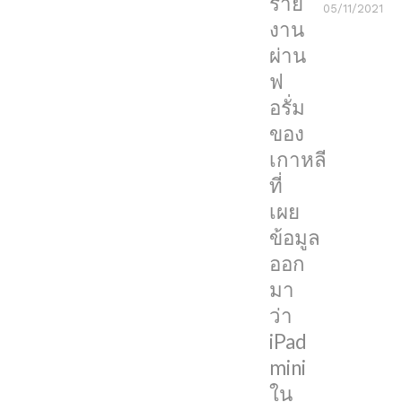
ราย
05/11/2021
ด้วย
งาน
ผ่าน
iPad
ฟ
mini
อรั่ม
รุ่น
ของ
ที่
เกาหลี
6
ที่
ที่
เผย
เพิ่ง
ข้อมูล
เปิด
ออก
ตัว
มา
ไป
ว่า
ใน
iPad
เดือน
mini
กันยายน
ใน
ที่