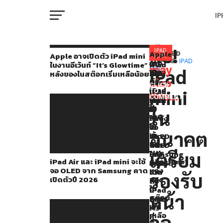
I
M
ลือ!
มี
IPAD
Apple
You
RELATED
Apple อาจเปิดตัว iPad mini
MINI
อาจ
TOPICS:
IPAD
iPad
พบ
iPad
ในงานอีเว้นท์ “It’s Glowtime”
ราย
may
iPad
MINI
เปิด
Air
โค้ด
mini
หลังของในสต๊อกเริ่มเหลือน้อย
W
งาน
ตัว
also
และ
กล่าว
และ
CLICK
iPad
mini
iPad
ถึง
iPad
TO
ผ่าน
like...
mini
COMMENT
mini
iPad
Air
IP
ใน
ฟ
จะ
ที่
จะ
ใน
งาน
ใช้
กำลัง
ได้
อรั่ม
อี
จอ
จะ
ใช้
อนาคต
เว้
VI
OLED
เปิด
จอ
ของ
P
นท์
จาก
ตัว
OLED
เกาหลี
“It’s
เตรียม
Samsung
ใน
ในปี
iPad Air และ iPad mini จะใช้
Glowtime”
คาด
อนาคต
2026
ที่
จอ OLED จาก Samsung คาด
หลัง
เปิด
รวม
T
รองรับ
เปิดตัวปี 2026
ของ
ตัว
ถึง
เผย
ใน
ปี
iPad
หน้า
ข้อมูล
สต๊อก
2026
Pro
SE
เริ่ม
M3
ออก
เหลือ
จอ
ที่