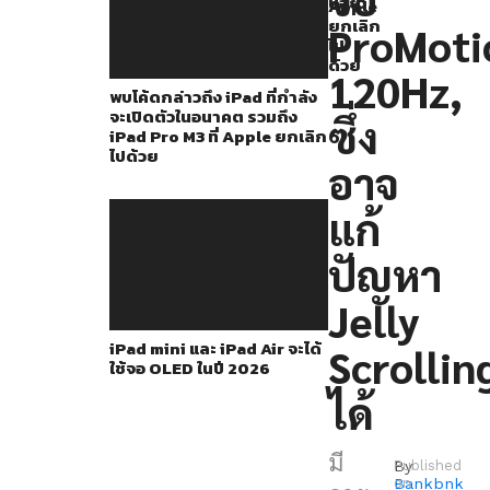
น้อย
มา
Apple
ยกเลิก
ProMoti
ว่า
ไป
ด้วย
iPad
120Hz,
พบโค้ดกล่าวถึง iPad ที่กำลัง
mini
จะเปิดตัวในอนาคต รวมถึง
ซึ่ง
ใน
iPad Pro M3 ที่ Apple ยกเลิก
ไปด้วย
อนาคต
อาจ
เตรียม
แก้
รองรับ
ฟีเจอร์
ปัญหา
ProMotion
Jelly
120Hz
iPad mini และ iPad Air จะได้
Scrollin
พร้อม
ใช้จอ OLED ในปี 2026
แก้
ได้
ปัญหา
Jelly
มี
By
Published
Scrolling
Bankbnk
on