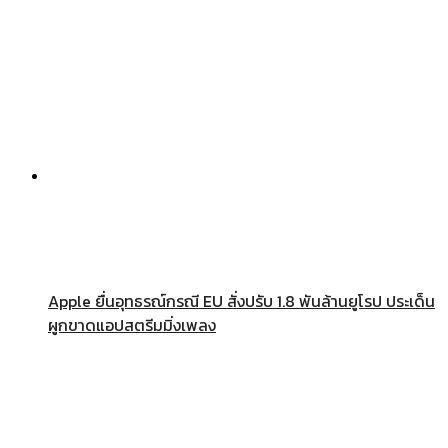
Apple ยื่นอุทธรณ์กรณี EU สั่งปรับ 1.8 พันล้านยูโรป ประเด็น
ผูกขาดแอปสตรีมมิ่งเพลง