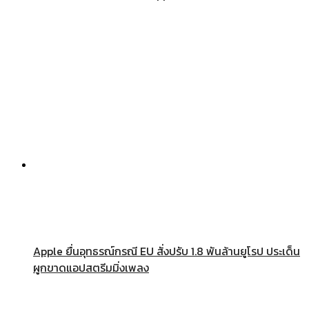
Apple ยื่นอุทธรณ์กรณี EU สั่งปรับ 1.8 พันล้านยูโรป ประเด็น
ผูกขาดแอปสตรีมมิ่งเพลง