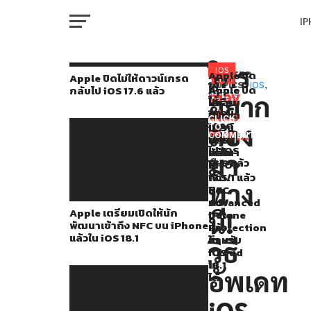
I
M
ใคร
ใน
IOS
Apple ปิด
You
RELATED
Apple ปิดไม่ให้ดาวน์เกรด
ไม่
TOPICS:
IOS
,
Apple
Apple
Apple ปิด
กลับไป iOS 17.6 แล้ว
งาน
may
อยาก
IPADOS
ให้
เตรียม
ปล่อย
ไม่
W
WWDC21
ดาวน์
also
เปิด
อัปเดต
ให้
CLICK
เกรด
ลอง
ให้
iOS
ดาวน์
TO
ที่
like...
กลับ
COMMENT
นัก
17.6.1
เกรด
IP
ไป iOS
ผ่าน
พัฒนา
แก้ไข
กลับ
มา
17.6 แล้ว
เข้า
บั๊ก
ไป iOS
มา
ถึง
เปิด/
17.5.1 แล้ว
ทาง
VI
NFC
ปิด
Apple
P
บน
Advanced
Apple เตรียมเปิดให้นัก
ได้
นี้!
iPhone
Data
พัฒนาเข้าถึง NFC บน iPhone
แล้ว
Protection
ทำการ
แล้วใน iOS 18.1
ใน
สำหรับ
T
วิธี
iOS
iCloud
เปิด
18.1
ไม่
อัพเดท
ตัว
ได้
SE
ระบบ
iOS