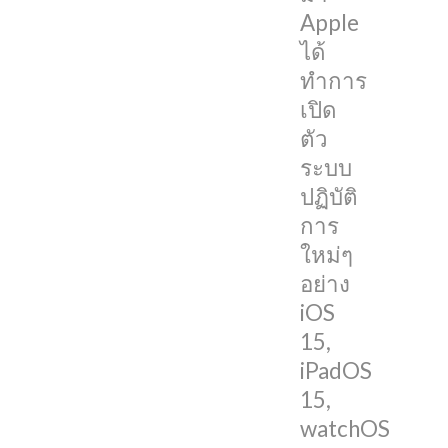
ฟีเจอร์
Apple
ใหม่ๆ
ได้
มากมาย
ทำการ
โดย
เปิด
ใน
ตัว
ตอน
ระบบ
นี้
ปฏิบัติ
ระบบ
การ
ปฏิบัติ
ใหม่ๆ
การ
อย่าง
ดัง
iOS
กล่าว
15,
ก็ได้
iPadOS
ปล่อย
15,
ให้
watchOS