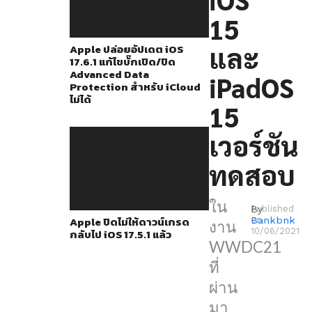
ปฏิบัติ
15
การ
ใหม่ๆ
และ
Apple ปล่อยอัปเดต iOS
17.6.1 แก้ไขบั๊กเปิด/ปิด
อย่าง
Advanced Data
iPadOS
iOS
Protection สำหรับ iCloud
ไม่ได้
15,
15
iPadOS
เวอร์ชัน
15,
watchOS
ทดสอบ
8
และ
ใน
By
Published
Apple ปิดไม่ให้ดาวน์เกรด
Bankbnk
on
macOS
งาน
10/06/2021
กลับไป iOS 17.5.1 แล้ว
12
WWDC21
ที่มา
ที่
พร้อม
ผ่าน
กับ
มา