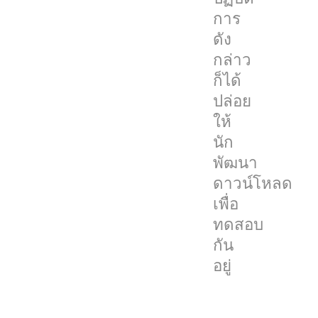
ไม่
การ
เสถียร
ดัง
เนื่องจาก
กล่าว
มัน
ก็ได้
เป็น
ปล่อย
เวอร์ชัน
ให้
ทดสอบ
นัก
แต่
พัฒนา
เชื่อ
ดาวน์โหลด
ได้
เพื่อ
ว่า
ทดสอบ
เลย
กัน
มี
อยู่
ผู้
ใช้