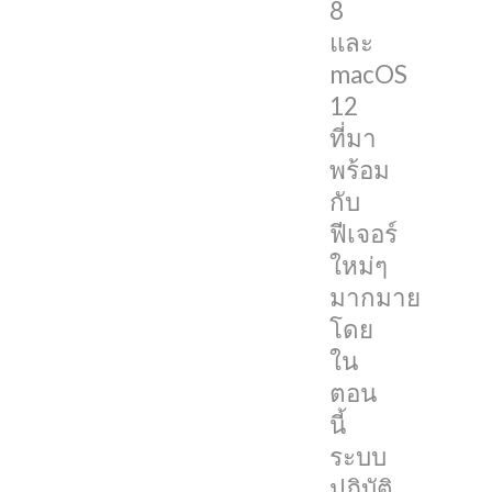
นัก
8
พัฒนา
และ
ดาวน์โหลด
macOS
เพื่อ
12
ทดสอบ
ที่มา
กัน
พร้อม
อยู่
กับ
ฟีเจอร์
และ
ใหม่ๆ
ถึง
มากมาย
แม้ว่า
โดย
มัน
ใน
จะ
ตอน
มี
นี้
บั๊ก
ระบบ
และ
ปฏิบัติ