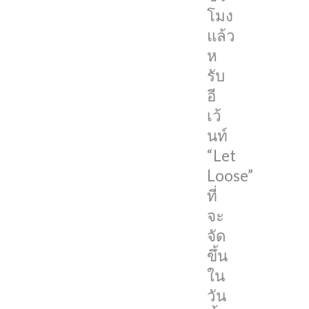
โดย
โมง
ใน
แล้ว
งาน
ห
คาด
รับ
ว่า
อี
จะ
เว้
มี
นท์
การ
“Let
เปิด
Loose”
ตัว
ที่
iPad
จะ
Pro,
จัด
iPad
ขึ้น
Air
ใน
และ
วัน