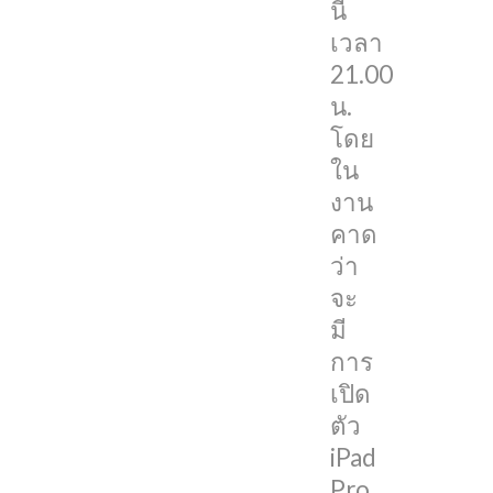
Apple
นี้
Pencil
เวลา
รุ่น
21.00
ใหม่
น.
โดย
สำหรับ
ใน
ใคร
งาน
ที่
คาด
สนใจ
ว่า
อยาก
จะ
รับ
มี
ชม
การ
แบบ
เปิด
สดๆ
ตัว
แต่
iPad
ไม่รู้
Pro