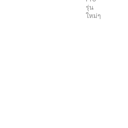
ต้อง
รุ่น
ดู
ใหม่ๆ
ที่ไหน
วัน
นี้
เรา
จะ
บอก
ช่อง
ทางใน
การ
รับ
ชม
สด
ต่างๆ