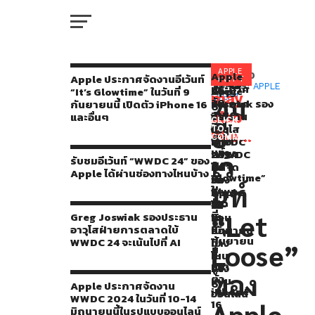
I
รับ
เหลือ
APPLE
Apple
You
RELATED
Apple ประกาศจัดงานอีเว้นท์
EVENT
ประกาศ
TOPICS:
APPLE
รับ
Greg
Apple
“It’s Glowtime” ในวันที่ 9
เวลา
may
ชม
EVENT
จัด
ชม
Joswiak รอง
ประกาศ
กันยายนนี้ เปิดตัว iPhone 16
M
อีก
งาน
also
อี
ประธาน
จัด
และอื่นๆ
CLICK
อี
อี
เว้
อาวุโส
งาน
TO
ไม่
like...
เว้
COMMENT
นท์
ฝ่าย
WWDC
W
นท์
กี่
“WWDC
การ
2024
เว้
รับชมอีเว้นท์ “WWDC 24” ของ
“It’s
24”
ตลาด
ใน
Apple ได้ผ่านช่องทางไหนบ้าง
ชั่ว
Glowtime”
ของ
ใบ้
วัน
นท์
ใน
IP
Apple
WWDC
ที่
โมง
วัน
ได้
24
10-
แล้ว
ที่
“Let
Greg Joswiak รองประธาน
ผ่าน
จะ
14
9
อาวุโสฝ่ายการตลาดใบ้
ช่อง
เน้น
มิถุนายน
VI
ห
กันยายน
WWDC 24 จะเน้นไปที่ AI
ทาง
ไป
นี้
P
Loose”
นี้
ไหน
ที่
ใน
รับ
เปิด
บ้าง
AI
รูป
ของ
อี
ตัว
แบบ
Apple ประกาศจัดงาน
T
iPhone
ออนไลน์
เว้
WWDC 2024 ในวันที่ 10-14
16
Apple
มิถุนายนนี้ในรูปแบบออนไลน์