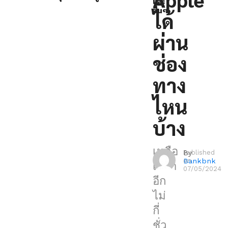
และ
นท์
SE
อื่นๆ
ได้
“Let
Loose”
ผ่าน
ที่
ช่อง
จะ
จัด
ทาง
ขึ้น
ไหน
ใน
วัน
บ้าง
นี้
เวลา
เหลือ
By
Published
Bankbnk
on
21.00
เวลา
07/05/2024
น.
อีก
ใน
ไม่
บ้าน
กี่
เรา
ชั่ว