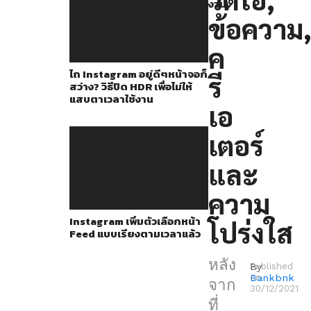
ปรวม
งาน
ข้อความ
ถึง
Instagram
ค
ต่าง
ไถ Instagram อยู่ดีๆหน้าจอก็
รี
โดย
สว่าง? วิธีปิด HDR เพื่อไม่ให้
แสบตาเวลาใช้งาน
โจมตี
เอ
ใน
เตอร์
เรื่อง
ต่างๆ
และ
มาก
ความ
พอ
Instagram เพิ่มตัวเลือกหน้า
โปร่งใส
สมควร
Feed แบบเรียงตามเวลาแล้ว
ล่าสุด
หลัง
CEO
By
Published
Bankbnk
on
จาก
ของ
30/12/2021
ที่
Instagram