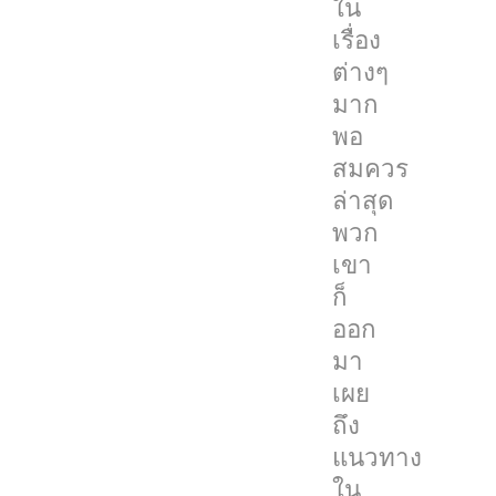
ใน
แล้ว
เรื่อง
โดย
ต่างๆ
Mosseri
มาก
เผย
พอ
ว่า
สมควร
ในปี
ล่าสุด
2022
พวก
Instagram
เขา
จะ
ก็
โฟกัส
ออก
ไป
มา
ที่
เผย
วีดีโอ
ถึง
มาก
แนวทาง
ขึ้น
ใน