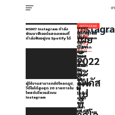
I
M
Instagr
หลัง
INSTAGRAM
MSN!?
You
RELATED
MSN!? Instagram กำลัง
Instagram
TOPICS:
INSTAGRAM
ผู้
ไถ
Instagram
พัฒนาฟีเจอร์แสดงเพลงที่
จาก
may
เผย
กำลัง
ใช้
Instagram
เพิ่ม
กำลังฟังอยู่บน Spotify ได้
W
ที่
พัฒนา
also
งาน
อยู่
ตัว
CLICK
ฟีเจอร์
ปี
สามารถ
ดีๆ
เลือก
TO
ใน
like...
แสดง
COMMENT
อัป
หน้า
หน้า
IP
เพลง
ปี
โหลด
จอ
Feed
2022
ที่
รูป,
ก็
แบบ
นี้
กำลัง
วีดีโอ
สว่าง?
เรียง
จะ
ฟัง
VI
ได้
วิธี
ตาม
แอป
P
อยู่
สูงสุด
ปิด
เวลา
ใน
บน
โฟกัส
20
HDR
แล้ว
ผู้ใช้งานสามารถอัปโหลดรูป,
Spotify
รายการ
เพื่อ
เครือ
วีดีโอได้สูงสุด 20 รายการใน
ได้
ใน
ไม่
T
ไป
โพสต์เดียวแล้วบน
โพสต์
ให้
Meta
Instagram
เดียว
แสบ
ที่
หลายๆ
แล้ว
ตา
SE
บน
เวลา
แอ
วีดีโอ,
Instagram
ใช้