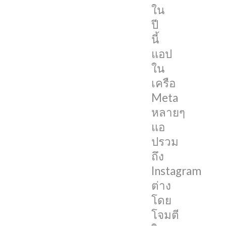
ใน
อย่าง
ปี
Adam
นี้
Mosseri
แอป
ก็
ใน
ออก
เครือ
มา
Meta
เผย
หลายๆ
ถึง
แอ
แนวทาง
ปรวม
ใน
ถึง
การ
Instagram
พัฒนา
ต่าง
แอป
โดย
ในปี
โจมตี
2022