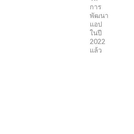
ซึ่ง
การ
นั่น
พัฒนา
หมายความ
แอป
ว่า
ในปี
น่า
2022
จะ
แล้ว
เห็น
การ
เปลี่ยนแปลง
และ
ฟีเจอร์
ใหม่ๆ
ที่
เกี่ยวข้อง
กับ