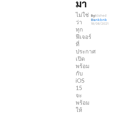
มา
ว่า
ทุก
ไม่ใช่
By
Published
ฟีเจอร์
Bankbnk
on
ว่า
ที่
18/08/2021
ทุก
ประกาศ
ฟีเจอร์
เปิด
ที่
พร้อม
ประกาศ
กับ
เปิด
iOS
พร้อม
15
กับ
จะ
iOS
พร้อม
15
ให้
จะ
ใช้
พร้อม
งาน
ให้
เลย