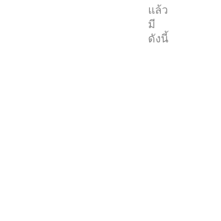
ดังนี้
แล้ว
SharePlay
มี
ดังนี้
SharePlay
เป็น
หนึ่ง
ใน
ไฮไลต์
ของ
iOS
15
เลย
ก็
ว่า
ได้
โดย