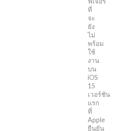
ฟีเจอร์
ยัง
ที่
ไม่
จะ
พร้อม
ยัง
ใช้
ไม่
งาน
พร้อม
บน
ใช้
iOS
งาน
15
บน
เวอร์ชัน
iOS
แรก
15
ที่
เวอร์ชัน
Apple
แรก
ยืนยัน
ที่
แล้ว
Apple
มี
ยืนยัน