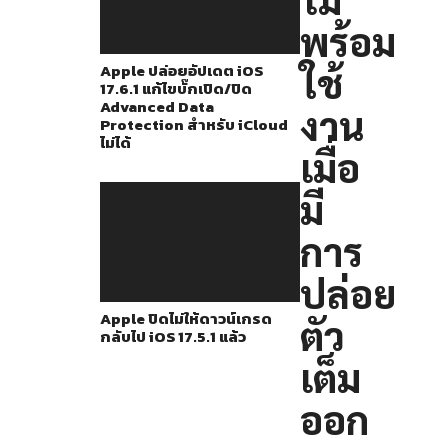
ใหม่ๆ
พร้อม
เช่น
SharePlay,
ใช้
Apple ปล่อยอัปเดต iOS
17.6.1 แก้ไขบั๊กเปิด/ปิด
ปรับปรุง
Advanced Data
งาน
Safari
Protection สำหรับ iCloud
ไม่ได้
ใหม่,
เมื่อ
Focus
มี
mode
และ
การ
อื่นๆ
ปล่อย
อีก
Apple ปิดไม่ให้ดาวน์เกรด
ตัว
มากมาย
กลับไป iOS 17.5.1 แล้ว
เต็ม
แต่
ก็
ออก
ไม่ใช่