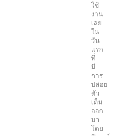
ใช้
ใน
งาน
วัน
เลย
แรก
ใน
ที่
วัน
มี
แรก
การ
ที่
ปล่อย
มี
ตัว
การ
เต็ม
ปล่อย
ออก
ตัว
มา
เต็ม
โดย
ออก
ฟีเจอร์
มา
ที่
โดย
จะ