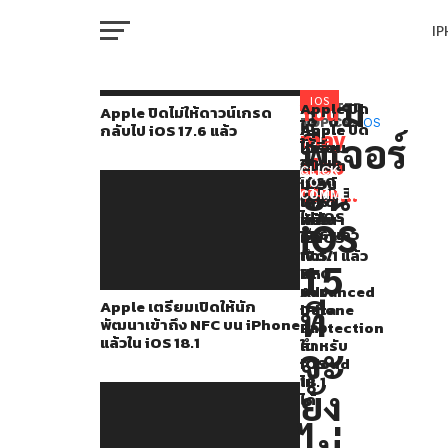
I
M
รวม
หลัง
IOS
Apple ปิด
You
RELATED
Apple ปิดไม่ให้ดาวน์เกรด
ไม่
TOPICS:
IOS
Apple
Apple
Apple ปิด
กลับไป iOS 17.6 แล้ว
จาก
may
ฟีเจอร์
ให้
เตรียม
ปล่อย
ไม่
W
ที่
ดาวน์
also
เปิด
อัปเดต
ให้
CLICK
เกรด
บน
ให้
iOS
ดาวน์
TO
Apple
like...
กลับ
COMMENT
นัก
17.6.1
เกรด
IP
ไป iOS
เปิด
พัฒนา
แก้ไข
กลับ
iOS
17.6 แล้ว
เข้า
บั๊ก
ไป iOS
ตัว
ถึง
เปิด/
17.5.1 แล้ว
15
VI
NFC
ปิด
iOS
P
บน
Advanced
Apple เตรียมเปิดให้นัก
15
ที่
iPhone
Data
พัฒนาเข้าถึง NFC บน iPhone
แล้ว
Protection
ที่มา
แล้วใน iOS 18.1
ใน
สำหรับ
T
จะ
iOS
iCloud
พร้อม
18.1
ไม่
ยัง
กับ
ได้
SE
ฟีเจอร์
ไม่