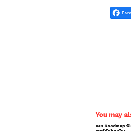
Fac
You may als
เผย Roadmap ฟีเจ
เวอร์ชันไหนบ้าง