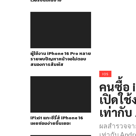
ผู้ใช้งาน iPhone 16 Pro หลาย
รายพบปัญหาหน้าจอไม่ตอบ
สนองการสัมผัส
IOS
คนซื้อ 
เปิดใช
เท่ากั
iFixit แกะซีรี่ส์ iPhone 16
เผยซ่อมง่ายขึ้นเยอะ
ผลสำรวจจาก 
เท่ากับ Andr