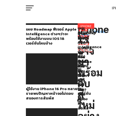
I
M
iPhone
จาก
IPHONE
เผย
You
RELATED
เผย Roadmap ฟีเจอร์ Apple
Roadmap
TOPICS:
IPHONE
,
ผู้
iFixit
คาด
Intelligence ต่างๆว่าจะ
รายงาน
may
13
RUMOR
ฟีเจอร์
ใช้
แกะ
การณ์
พร้อมใช้งานบน iOS 18
W
ของ
Apple
also
งาน
ซีรี่ส์
จาก
เวอร์ชันไหนบ้าง
CLICK
Intelligence
อาจ
iPhone
iPhone
ข่าว
TO
EverythingAppleP
like...
ต่างๆ
COMMENT
16
16
ลือ
IP
ว่า
บน
Pro
เผย
ซีรี่ส์
มา
จะ
หลาย
ซ่อม
iPhone
Youtube
พร้อม
ราย
ง่าย
16
พร้อม
ใช้
VI
พบ
ขึ้น
จะ
กล่าว
P
งาน
ปัญหา
เยอะ
มี
ว่า
บน
กับ
หน้า
อะไร
iOS
จอ
ใหม่
iPhone
ผู้ใช้งาน iPhone 16 Pro หลาย
18
ไม่
บ้าง?
T
สี
รายพบปัญหาหน้าจอไม่ตอบ
เวอร์ชัน
ตอบ
13
สนองการสัมผัส
ไหน
สนอง
ใหม่
จะ
บ้าง
การ
SE
สัมผัส
มี
อย่าง