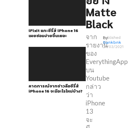
ดีไซน์
Matte
ที่
เหมือน
Black
กับ
iFixit แกะซีรี่ส์ iPhone 16
iPhone
เผยซ่อมง่ายขึ้นเยอะ
จาก
By
Published
12,
Bankbnk
on
รายงาน
27/03/2021
รอย
ของ
บาก
EverythingApp
ที่
บน
เล็ก
Youtube
ลง
คาดการณ์จากข่าวลือซีรี่ส์
กล่าว
iPhone 16 จะมีอะไรใหม่บ้าง?
และ
ว่า
จะ
iPhone
มา
13
พร้อม
จะ
กับ
มี