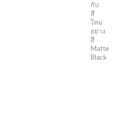
กับ
จะ
สี
เป็นการ
ใหม่
มา
อย่าง
แทนที่
สี
สี
Matte
กรา
Black
ไฟต์
ใน
iPhone
12
Pro
โดย
สี
ดำ
ด้าน