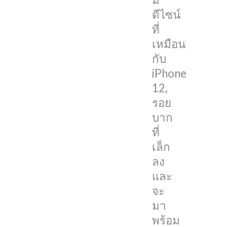
สี
ดีไซน์
ใหม่
ที่
อย่าง
เหมือน
สี
กับ
Matte
iPhone
Black
12,
รอย
บาก
iPhone
ที่
13
เล็ก
สี
ลง
Matte
และ
Black
จะ
นี้
มา
คาด
พร้อม
ว่า