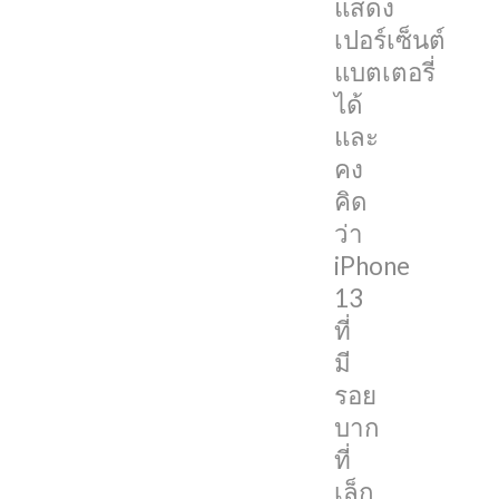
แสดง
ต้อง
เปอร์เซ็นต์
ขอบ
แบตเตอรี่
อก
ได้
ว่า
และ
คิด
คง
ผิด
คิด
โดย
ว่า
ล่าสุด
iPhone
@AppleSWUpdate
13
ได้
ที่
เผย
มี
ผ่าน
รอย
Twitter
บาก
ของ
ที่
ตัว
เล็ก