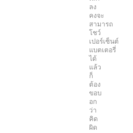
เอง
ลง
แล้ว
คงจะ
ว่า
สามารถ
iPhone
โชว์
13
เปอร์เซ็นต์
จะ
แบตเตอรี่
ไม่
ได้
สามารถ
แล้ว
แสดง
ก็
เปอร์เซ็นต์
ต้อง
แบตเตอรี่
ขอบ
ได้
อก
เหมือน
ว่า
เดิม
คิด
แม้
ผิด