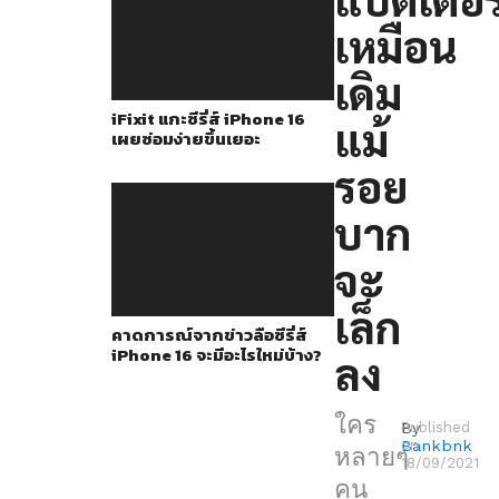
คงจะ
เหมือน
หงุดหงิด
ที่
เดิม
มัน
iFixit แกะซีรี่ส์ iPhone 16
แม้
ไม่
เผยซ่อมง่ายขึ้นเยอะ
สามารถ
รอย
แสดง
บาก
เปอร์เซ็นต์
แบตเตอรี่
จะ
ได้
เล็ก
และ
คาดการณ์จากข่าวลือซีรี่ส์
iPhone 16 จะมีอะไรใหม่บ้าง?
ลง
คง
คิด
ใคร
ว่า
By
Published
Bankbnk
on
หลายๆ
iPhone
18/09/2021
คน
13