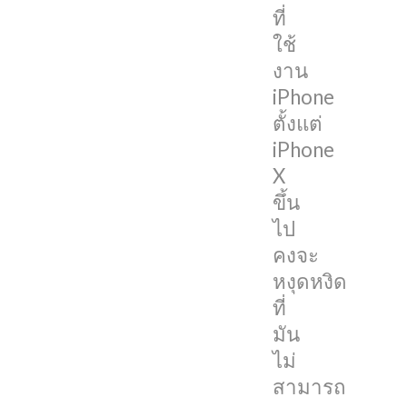
ที่
ที่
ใช้
มี
งาน
รอย
iPhone
บาก
ตั้งแต่
ที่
iPhone
เล็ก
X
ลง
ขึ้น
คงจะ
ไป
สามารถ
คงจะ
โชว์
หงุดหงิด
เปอร์เซ็นต์
ที่
แบตเตอรี่
มัน
ได้
ไม่
แล้ว
สามารถ
ก็