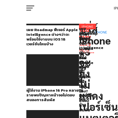
I
M
ซีรี่ส์
ใคร
IPHONE
เผย
You
RELATED
เผย Roadmap ฟีเจอร์ Apple
Roadmap
TOPICS:
IPHONE
ผู้
iFixit
คาด
Intelligence ต่างๆว่าจะ
หลายๆ
may
iPhone
ฟีเจอร์
ใช้
แกะ
การณ์
พร้อมใช้งานบน iOS 18
W
คน
Apple
also
งาน
ซีรี่ส์
จาก
เวอร์ชันไหนบ้าง
CLICK
Intelligence
13
iPhone
iPhone
ข่าว
TO
ที่
like...
ต่างๆ
COMMENT
16
16
ลือ
IP
ว่า
ใช้
Pro
เผย
ซีรี่ส์
จะ
จะ
หลาย
ซ่อม
iPhone
งาน
พร้อม
ราย
ง่าย
16
ยัง
ใช้
VI
พบ
ขึ้น
จะ
iPhone
P
งาน
ปัญหา
เยอะ
มี
ตั้งแต่
บน
ไม่
หน้า
อะไร
iOS
จอ
ใหม่
iPhone
ผู้ใช้งาน iPhone 16 Pro หลาย
18
ไม่
บ้าง?
T
แสดง
รายพบปัญหาหน้าจอไม่ตอบ
เวอร์ชัน
ตอบ
X
สนองการสัมผัส
ไหน
สนอง
เปอร์เซ็น
ขึ้น
บ้าง
การ
SE
สัมผัส
ไป
แบตเตอรี