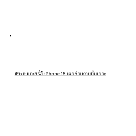
iFixit แกะซีรี่ส์ iPhone 16 เผยซ่อมง่ายขึ้นเยอะ