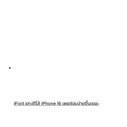
iFixit แกะซีรี่ส์ iPhone 16 เผยซ่อมง่ายขึ้นเยอะ