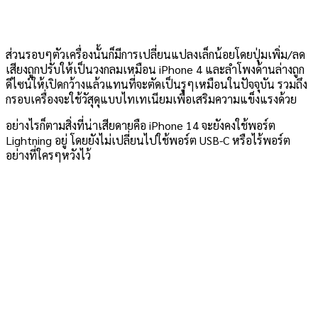
ส่วนรอบๆตัวเครื่องนั้นก็มีการเปลี่ยนแปลงเล็กน้อยโดยปุ่มเพิ่ม/ลด
เสียงถูกปรับให้เป็นวงกลมเหมือน iPhone 4 และลำโพงด้านล่างถูก
ดีไซน์ให้เปิดกว้างแล้วแทนที่จะตัดเป็นรูๆเหมือนในปัจจุบัน รวมถึง
กรอบเครื่องจะใช้วัสุดุแบบไทเทเนียมเพื่อเสริมความแข็งแรงด้วย
อย่างไรก็ตามสิ่งที่น่าเสียดายคือ iPhone 14 จะยังคงใช้พอร์ต
Lightning อยู่ โดยยังไม่เปลี่ยนไปใช้พอร์ต USB-C หรือไร้พอร์ต
อย่างที่ใครๆหวังไว้