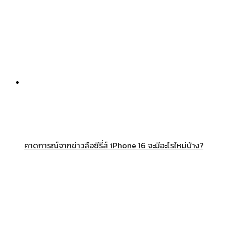
คาดการณ์จากข่าวลือซีรี่ส์ iPhone 16 จะมีอะไรใหม่บ้าง?