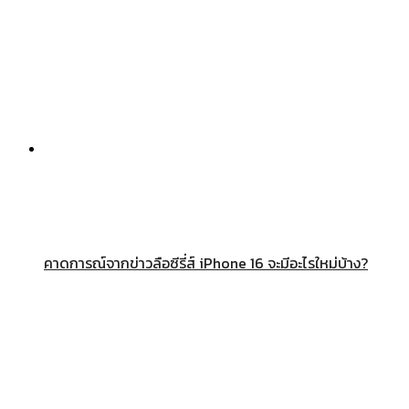
คาดการณ์จากข่าวลือซีรี่ส์ iPhone 16 จะมีอะไรใหม่บ้าง?