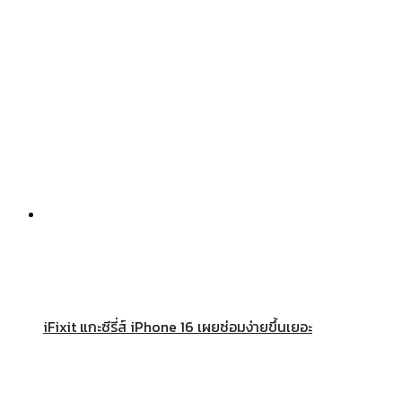
iFixit แกะซีรี่ส์ iPhone 16 เผยซ่อมง่ายขึ้นเยอะ