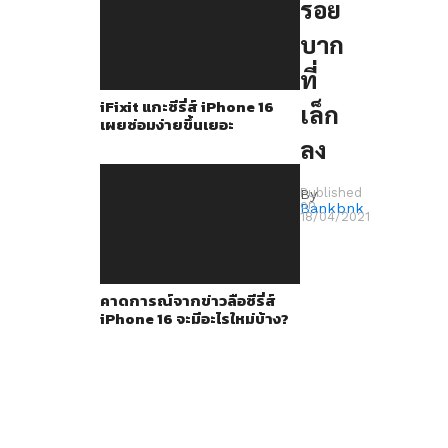
รอย
หน้า
บาก
จอ
ที่
iPhone
iFixit แกะซีรี่ส์ iPhone 16
เล็ก
13
เผยซ่อมง่ายขึ้นเยอะ
ลง
ที่
เมื่อ
Published
By
on
Bankbnk
เทียบ
18/04/2021
กับ
iPhone
คาดการณ์จากข่าวลือซีรี่ส์
12
iPhone 16 จะมีอะไรใหม่บ้าง?
แล้ว
จะ
เห็น
ได้