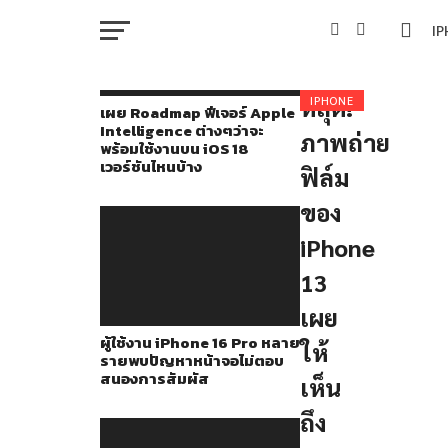
I
M
หลุด!
ภาพถ่าย
IPHONE
เผย Roadmap ฟีเจอร์ Apple
Login
Intelligence ต่างๆว่าจะ
0
นี้
ภาพถ่าย
Comments
พร้อมใช้งานบน iOS 18
W
เวอร์ชันไหนบ้าง
ถูก
ฟิล์ม
Most
เผย
ของ
Voted
IP
แพร่
Newest
iPhone
Oldest
โดย
VI
13
P
DuanRui
,
เผย
เผย
ผู้ใช้งาน iPhone 16 Pro หลาย
T
ให้
ให้
รายพบปัญหาหน้าจอไม่ตอบ
สนองการสัมผัส
เห็น
เห็น
SE
ฟิล์ม
ถึง
ของ