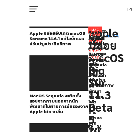
I
M
Apple
Apple
MAC
Apple
ภาพ
You
RELATED
Apple ปล่อยอัปเดต macOS
จาก
ปล่อย
TOPICS:
MACOS
MacOS
Apple
Apple
Sonoma 14.6.1 แก้ไขบั๊กและ
ปล่อย
may
9to5mac
ปล่อย
อัปเดต
Sequoia
ปล่อย
ปล่อย
ปรับปรุงประสิทธิภาพ
W
อัปเดต
macOS
also
จะ
อัปเดต
อัปเดต
CLICK
Sonoma
macOS
ติด
macOS
macOS
TO
macOS
like...
14.6.1
COMMENT
ตั้ง
15
Sonoma
IP
แก้ไข
Big
แอป
Sequoia
14.6
Big
บั๊ก
จาก
Beta
Beta
Sur
และ
ภายนอก
5
4
Sur
ปรับปรุง
VI
จาก
ให้
ให้
11.3
P
ประสิทธิภาพ
นัก
นัก
นัก
อย่าง
11.3
พัฒนา
พัฒนา
พัฒนา
MacOS Sequoia จะติดตั้ง
ที่
ทดสอบ
ทดสอบ
ต่อ
แอปจากภายนอกจากนัก
ไม่
แล้ว
แล้ว
T
Beta
พัฒนาที่ไม่ผ่านการรับรองจาก
ผ่าน
เนื่อง
Apple ได้ยากขึ้น
การ
5
ตอน
รับรอง
SE
จาก
นี้
ให้
Apple