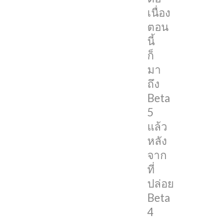
ไป
เนื่อง
เมื่อ
ตอน
อาทิตย์
นี้
ก่อน
ก็
มา
โดย
ถึง
ซอฟแวร์
Beta
ตัว
5
นี้
แล้ว
มี
หลัง
ไว้
จาก
สำหรับ
ที่
นัก
ปล่อย
พัฒนา
Beta
เรา
4
ไม่