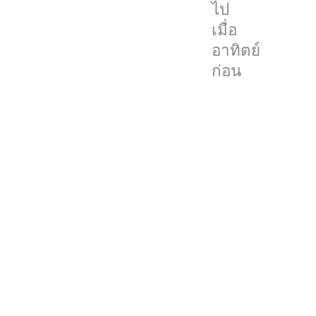
ไป
แนะนำ
เมื่อ
ให้
อาทิตย์
ผู้
ก่อน
ใช้
ทั่วไป
ทำการ
ติด
ตั้ง
เนื่องจาก
อาจ
จะ
มี
บัค
หรือ
ข้อ