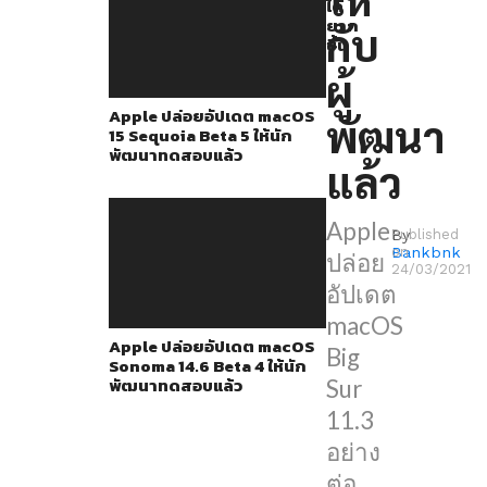
ก็
ได้
ยาก
กับ
มา
ขึ้น
ถึง
ผู้
Beta
Apple ปล่อยอัปเดต macOS
พัฒนา
5
15 Sequoia Beta 5 ให้นัก
พัฒนาทดสอบแล้ว
แล้ว
แล้ว
หลัง
จาก
Apple
By
Published
ที่
Bankbnk
on
ปล่อย
24/03/2021
ปล่อย
อัปเดต
macOS
macOS
Apple ปล่อยอัปเดต macOS
Big
Big
Sonoma 14.6 Beta 4 ให้นัก
Sur
พัฒนาทดสอบแล้ว
Sur
11.3
11.3
Beta
อย่าง
4
ต่อ