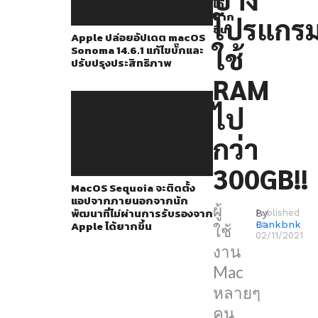
รายงาน
ได้
ยาก
โปรแกร
ปัญหา
ขึ้น
Apple ปล่อยอัปเดต macOS
‘RAM
ใช้
Sonoma 14.6.1 แก้ไขบั๊กและ
ปรับปรุงประสิทธิภาพ
รั่ว’
RAM
ออก
มา
ไป
แล้ว
กว่า
โดย
มัน
300GB!!
MacOS Sequoia จะติดตั้ง
เป็น
แอปจากภายนอกจากนัก
บั๊ก
ผู้
พัฒนาที่ไม่ผ่านการรับรองจาก
By
Published
Apple ได้ยากขึ้น
Bankbnk
on
ที่
ใช้
02/11/2021
โปรแกรม
งาน
บาง
Mac
โปรแกรม
หลายๆ
จะ
คน