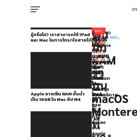
I
M
พบ
ผู้
MAC
รู้
You
RELATED
รู้หรือไม่? เราสามารถใช้ iPad
หรือ
TOPICS:
MAC
,
Apple
Apple
MacOS
และ Mac ในการโทร/รับสายได้
ใช้
may
บั๊ก
MACOS
ไม่?
อาจ
ปล่อย
Sequoia
W
งาน
เรา
also
เพิ่ม
อัปเดต
จะ
CLICK
สามารถ
RAM
RAM
macOS
ติด
TO
Mac
like...
ใช้
COMMENT
ขั้น
Sonoma
ตั้ง
IP
iPad
หลายๆ
ต่ำ
14.6.1
แอป
รั่ว
และ
เป็น
แก้ไข
จาก
คน
Mac
16GB
บั๊ก
ภายนอก
บน
ใน
VI
ใน
และ
จาก
ที่
P
การ
Mac
ปรับปรุง
นัก
Apple อาจเพิ่ม RAM ขั้นต่ำ
อัปเดต
โทร/
macOS
ชิป
ประสิทธิภาพ
พัฒนา
เป็น 16GB ใน Mac ชิป M4
รับ
M4
ที่
เป็น
สาย
ไม่
T
Monter
ได้
ผ่าน
macOS
การ
ที่
Monterey
รับรอง
SE
จาก
เริ่ม
บาง
Apple