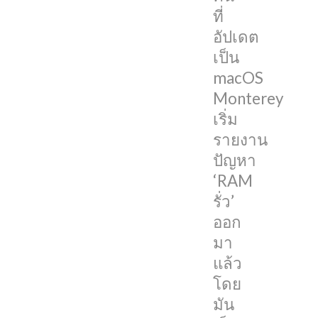
ใช้
ที่
งาน
อัปเดต
RAM
เป็น
เยอะ
macOS
เกิน
Monterey
จน
เริ่ม
ผิด
รายงาน
ปกติ
ปัญหา
‘RAM
หาก
รั่ว’
ใคร
ออก
ที่
มา
พบ
แล้ว
ปัญหา
โดย
นี้
มัน
ตัว