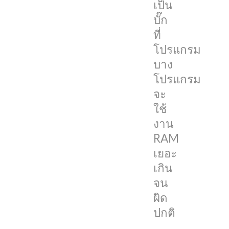
เป็น
macOS
บั๊ก
จะ
ที่
ขึ้น
โปรแกรม
แจ้ง
บาง
เตือน
โปรแกรม
มา
จะ
ว่า
ใช้
“ระบบ
งาน
ของ
RAM
คุณ
เยอะ
มี
เกิน
หน่วย
จน
ความ
ผิด
จำ
ปกติ
สำหรับ