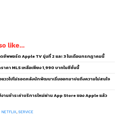
o like...
ดซัพพอร์ต Apple TV รุ่นที่ 2 และ 3 ในเดือนกรกฎาคมนี้
คา MLS เหลือเพียง 1,990 บาทในซีซั่นนี้
อแววไปไม่รอดหลังนักพัฒนาเริ่มออกมาบ่นถึงความไม่สนใจ
ู้ใช้งานชำระค่าบริการใหม่ผ่าน App Store ของ Apple แล้ว
:
NETFLIX
,
SERVICE