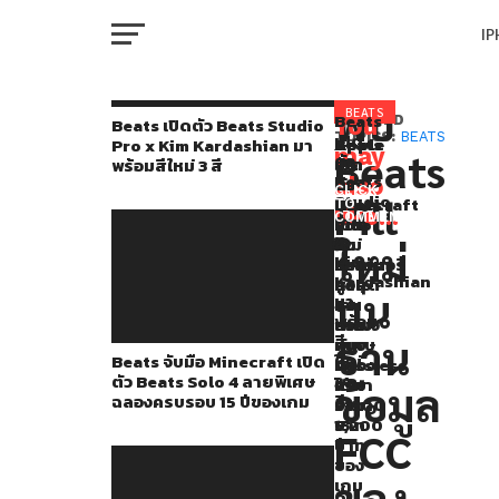
I
M
พบ
หลัง
BEATS
Beats
You
RELATED
Beats เปิดตัว Beats Studio
เปิด
TOPICS:
BEATS
Beats
Apple
Apple
Pro x Kim Kardashian มา
จาก
may
Beats
ตัว
จับ
เปิด
เปิด
พร้อมสีใหม่ 3 สี
W
ที่
Beats
also
มือ
ตัว
ตัว
CLICK
Studio
Pill
Minecraft
Beats
Beats
TO
มี
like...
Pro
COMMENT
เปิด
Pill
Solo
IP
x
คน
ตัว
ใหม่
4
ใหม่
Kim
Beats
แบตเตอรี่
รองรับ
ดัง
Kardashian
Solo
สูงสุด
การ
บน
มา
VI
4
24
เล่น
หลาย
P
พร้อม
ลาย
ชั่วโมง
เพลง
คนพก
สี
ฐาน
พิเศษ
กัน
แบบ
Beats จับมือ Minecraft เปิด
ใหม่
ฉลอง
น้ำ
Lossless
Beats
ตัว Beats Solo 4 ลายพิเศษ
3
ครบ
ได้
ราคา
T
ข้อมูล
ฉลองครบรอบ 15 ปีของเกม
สี
รอบ
ราคา
6,900
Pill
15
5,200
บาท
FCC
ใหม่
ปี
บาท
SE
ของ
ที่
ของ
เกม