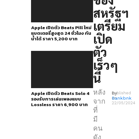
ยัง
สหรัฐฯ
ไม่
เปิด
เตรียม
Apple เปิดตัว Beats Pill ใหม่
ตัว
แบตเตอรี่สูงสุด 24 ชั่วโมง กัน
เปิด
เพื่อ
น้ำได้ ราคา 5,200 บาท
สร้าง
ตัว
ความ
เร็วๆ
Hype
ล่าสุด
นี้
อุปกรณ์
ดัง
หลัง
Apple เปิดตัว Beats Solo 4
By
Published
รองรับการเล่นเพลงแบบ
Bankbnk
on
กล่าว
จาก
22/05/2024
Lossless ราคา 6,900 บาท
ได้
ที่
ไป
มี
โผล่
คน
บน
ดัง