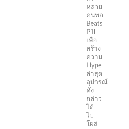
ฐาน
หลาย
ของ
คนพก
มูล
Beats
ของ
Pill
FCC
เพื่อ
หรือ
สร้าง
กสทช.
ความ
ของ
Hype
สหรัฐฯ
ล่าสุด
แล้ว
อุปกรณ์
เตรียม
ดัง
เปิด
กล่าว
ตัว
ได้
ใน
ไป
เร็วๆ
โผล่