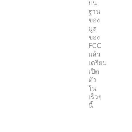
นี้
บน
ฐาน
โดย
ของ
ปกติ
มูล
หาก
ของ
อุปกรณ์
FCC
ไหน
แล้ว
ไป
เตรียม
โผล่
เปิด
บน
ตัว
ฐาน
ใน
ข้อมูล
เร็วๆ
FCC
นี้
ของ
สหรัฐฯ
หมายความ