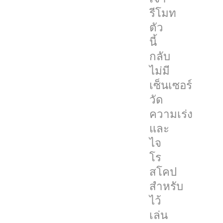
รับ
รีโมท
การ
ตัว
ออกแบบ
นี้
ใหม่
กลับ
นี้
ไม่มี
มา
เซ็นเซอร์
พร้อม
วัด
กับ
ความเร่ง
การ
และ
ผสม
ไจ
ผสาน
โร
ระหว่าง
สโคป
trackpad
สำหรับ
ที่
ไว้
ใช้
เล่น