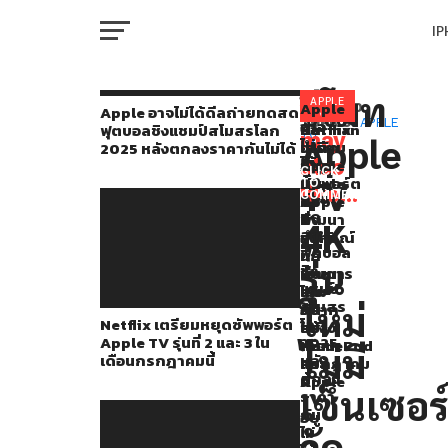
I
M
รีโมท
Apple
APPLE
Apple
You
RELATED
Apple อาจไม่ได้ดีลถ่ายทดสด
TV
อาจ
TOPICS:
APPLE
Netflix
ข้อ
Gurman
ฟุตบอลชิงแชมป์สโมสรโลก
ได้
may
Apple
TV
ไม่
เตรียม
จำกัด
เผย
2025 หลังตกลงราคากันไม่ได้
W
เปิด
ได้
also
หยุด
ของ
Apple
CLICK
ดีล
TV
ซัพพอร์ต
Apple
ยัง
TO
ตัว
like...
ถ่าย
COMMENT
Apple
TV
คง
IP
ทด
Apple
TV
ที่
พัฒนา
4K
สด
รุ่น
ทำให้
อุปกรณ์
TV
ฟุตบอล
ที่
นัก
ที่
รุ่น
ชิง
VI
2
พัฒนา
เป็นการ
4K
P
แชมป์
และ
ไม่
รวม
รุ่น
สโมสร
ใหม่
3
อยาก
กัน
Netflix เตรียมหยุดซัพพอร์ต
โลก
ใน
สร้าง
ของ
ใหม่
Apple TV รุ่นที่ 2 และ 3 ใน
2025
เดือน
เกม
HomePod
T
ไม่มี
เดือนกรกฎาคมนี้
หลัง
กรกฎาคม
ลง
และ
ที่มา
ตกลง
นี้
Apple
เซ็นเซอร
พร้อม
ราคา
TV
SE
กัน
อยู่
กับ
ไม่
วัด