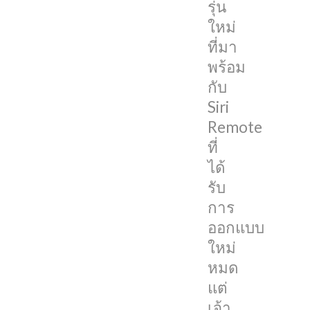
รุ่น
เซ็นเซอร์
ใหม่
วัด
ที่มา
ความเร่ง
พร้อม
และ
กับ
ไจ
Siri
โร
Remote
สโคป
ที่
สำหรับ
ได้
ไว้
รับ
เล่น
การ
เกม
ออกแบบ
ใหม่
รีโมท
หมด
ที่
แต่
ได้
เจ้า