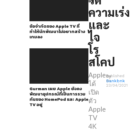
ได้
Siri
ความเร่ง
Remote
ที่
และ
ข้อจำกัดของ Apple TV ที่
ได้
ทำให้นักพัฒนาไม่อยากสร้าง
ไจ
รับ
เกมลง
การ
โร
ออกแบบ
สโคป
ใหม่
หมด
Apple
By
Published
แต่
Bankbnk
on
ได้
เจ้า
23/04/2021
Gurman เผย Apple ยังคง
เปิด
พัฒนาอุปกรณ์ที่เป็นการรวม
รีโมท
กันของ HomePod และ Apple
ตัว
ตัว
TV อยู่
Apple
นี้
TV
กลับ
4K
ไม่มี