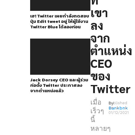
หู
เขา
ผ่าน
เฮ! Twitter เผยกำลังทดสอบ
ตา
ลง
ปุ่ม Edit tweet อยู่ ให้ผู้ใช้งาน
Twitter Blue ได้ลองก่อน
กัน
จาก
มา
บ้าง
ตำแหน่ง
ตาม
CEO
หน้า
โซ
ของ
Jack Dorsey CEO และผู้ร่วม
เชีย
Twitter
ก่อตั้ง Twitter ประกาศลง
ลมี
จากตำแหน่งแล้ว
เดีย
เมื่อ
By
Published
ต่างๆ
Bankbnk
on
เร็วๆ
01/12/2021
ของ
นี้
ตัว
หลายๆ
เอง