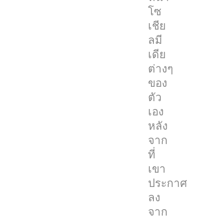
ลมี
โซ
เดีย
เชีย
ที่
ลมี
มี
เดีย
อิทธิพล
ต่างๆ
มาก
ของ
ที่สุด
ตัว
บริษัท
เอง
หนึ่ง
หลัง
ของ
จาก
โลก
ที่
อย่าง
เขา
Twitter
ประกาศ
ไป
ลง
จาก
โดย