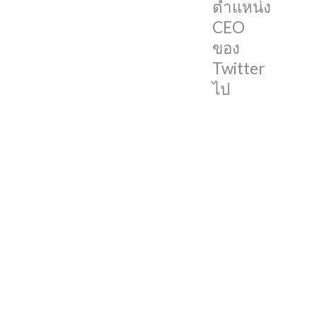
ตำแหน่ง
เชื่อ
CEO
ได้
ของ
ว่า
Twitter
หลายๆ
ไป
คน
คงจะ
เคย
ได้ยิน
ชื่อ
เขา
มา
บ้าง
แน่นอน
เพียง
แต่