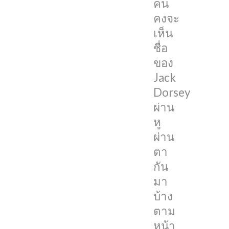
คน
หลัง
คงจะ
จาก
เห็น
ที่
ชื่อ
เขา
ของ
ประกาศ
Jack
ลง
Dorsey
จาก
ผ่าน
ตำแหน่ง
หู
CEO
ผ่าน
ของ
ตา
หนึ่ง
กัน
ใน
มา
บริษัท
บ้าง
โซ
ตาม
เชีย
หน้า