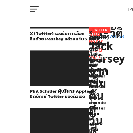
I
M
ประวัติ
เมื่อ
TWITTER
X
You
RELATED
X (Twitter) รองรับการล็อค
(Twitter)
TOPICS:
TWITTER
Phil
เฮ!
Jack
อินด้วย Passkey แล้วบน iOS
เร็วๆ
may
Jack
รองรับ
Schiller
Twitter
Dorsey
W
นี้
การ
also
ผู้
เผย
CEO
CLICK
ล็อค
Dorsey
บริหาร
กำลัง
และ
TO
หลายๆ
like...
อิน
COMMENT
Apple
ทดสอบ
ผู้
IP
ด้วย
คน
ปิด
ปุ่ม
ร่วม
จาก
Passkey
บัญชี
Edit
ก่อ
คงจะ
แล้ว
Twitter
tweet
ตั้ง
เริ่ม
บน
VI
ของ
อยู่
Twitter
เห็น
P
iOS
ตัว
ให้
ประกาศ
Phil Schiller ผู้บริหาร Apple
ชื่อ
ต้น
เอง
ผู้
ลง
ปิดบัญชี Twitter ของตัวเอง
ใช้
จาก
ของ
งาน
ตำแหน่ง
T
สู่
Twitter
แล้ว
Jack
Blue
วัน
Dorsey
ได้
SE
ลอง
ผ่าน
ที่
ก่อน