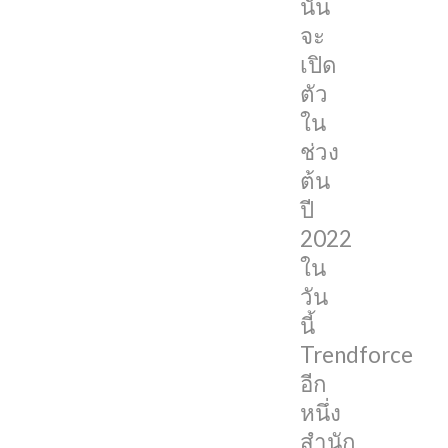
นั้น
โดย
จะ
Trendforce
เปิด
เผย
ตัว
ว่า
ใน
iPhone
ช่วง
SE
ต้น
รุ่น
ปี
ที่
2022
3
ใน
นั้น
วัน
จะ
นี้
ยัง
Trendforce
คง
อีก
เป็น
หนึ่ง
Mid-
สำนัก