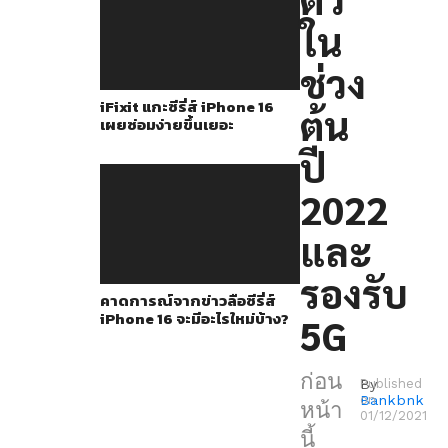
ถัด
ใน
ไป
หรือ
ช่วง
รุ่น
iFixit แกะซีรี่ส์ iPhone 16
ต้น
ที่
เผยซ่อมง่ายขึ้นเยอะ
3
ปี
นั้น
2022
จะ
เปิด
และ
ตัว
รองรับ
ใน
คาดการณ์จากข่าวลือซีรี่ส์
iPhone 16 จะมีอะไรใหม่บ้าง?
5G
ช่วง
ต้น
ก่อน
ปี
By
Published
Bankbnk
on
หน้า
2022
01/12/2021
นี้
ใน