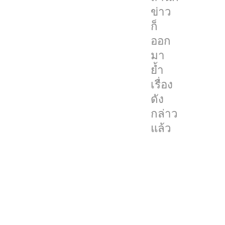
range
ข่าว
เหมือน
ก็
เดิม
ออก
แต่
มา
รอบ
ย้ำ
นี้
เรื่อง
จะ
ดัง
มา
กล่าว
พร้อม
แล้ว
กับ
5G
ซึ่ง
จะ
เป็นการ
ช่วย