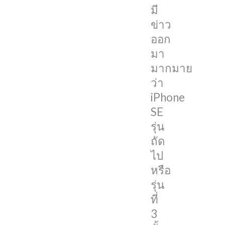
มี
วัน
ข่าว
นี้
ออก
Trendforce
มา
อีก
มากมาย
หนึ่ง
ว่า
สำนัก
iPhone
ข่าว
SE
ก็
รุ่น
ออก
ถัด
มา
ไป
ย้ำ
หรือ
เรื่อง
รุ่น
ดัง
ที่
กล่าว
3
แล้ว