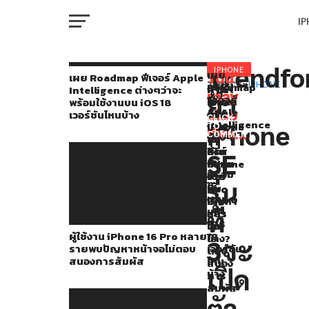
I
M
Trendfo
ก่อน
IPHONE
เผย
You
RELATED
เผย Roadmap ฟีเจอร์ Apple
Roadmap
TOPICS:
IPHONE
ผู้
iFixit
คาด
Intelligence ต่างๆว่าจะ
หน้า
may
ย้ำ
ฟีเจอร์
ใช้
แกะ
การณ์
พร้อมใช้งานบน iOS 18
W
นี้
Apple
also
งาน
ซีรี่ส์
จาก
เวอร์ชันไหนบ้าง
CLICK
Intelligence
iPhone
iPhone
iPhone
ข่าว
TO
มี
like...
ต่างๆ
COMMENT
16
16
ลือ
IP
ว่า
ข่าว
Pro
เผย
ซีรี่ส์
SE
จะ
หลาย
ซ่อม
iPhone
ออก
พร้อม
ราย
ง่าย
16
รุ่น
ใช้
VI
พบ
ขึ้น
จะ
มา
P
งาน
ปัญหา
เยอะ
มี
มากมาย
บน
ที่
หน้า
อะไร
iOS
จอ
ใหม่
ว่า
ผู้ใช้งาน iPhone 16 Pro หลาย
18
ไม่
บ้าง?
T
3จะ
รายพบปัญหาหน้าจอไม่ตอบ
เวอร์ชัน
ตอบ
iPhone
สนองการสัมผัส
ไหน
สนอง
เปิด
SE
บ้าง
การ
SE
สัมผัส
รุ่น
ตัว