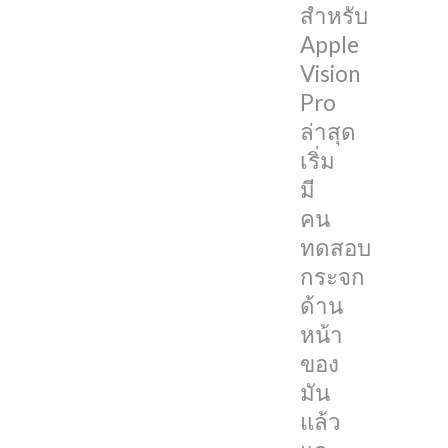
สำหรับ
และ
Apple
พบ
Vision
ว่า
Pro
เป็น
ล่าสุด
รอย
เริ่ม
ง่าย
มี
มาก
คน
JerryRigEverthing
ทดสอบ
YouTuber
กระจก
ชื่อ
ด้าน
ดัง
หน้า
ที่
ของ
ชอบ
มัน
นำ
แล้ว
อุปกรณ์