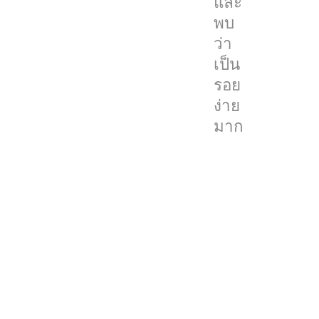
และ
ต่างๆ
พบ
มา
ว่า
ทดสอบ
เป็น
ความ
รอย
คงทน
ง่าย
ได้
มาก
ทำการ
ทดสอบ
Vision
Pro
และ
พบ
ว่า
กระจก
ด้าน