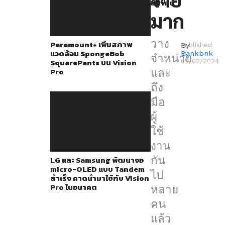
ด้วย
แล้ว
อนาคต
มาก
สำหรับ
Apple
วาง
Paramount+ เพิ่มสภาพ
Vision
By
Published
แวดล้อม SpongeBob
Bankbnk
on
จำหน่าย
Pro
SquarePants บน Vision
09/02/2024
Pro
และ
ล่าสุด
ถึง
เริ่ม
มือ
มี
ผู้
คน
ใช้
ทดสอบ
งาน
กระจก
กัน
LG และ Samsung พัฒนาจอ
ด้าน
micro-OLED แบบ Tandem
ไป
หน้า
สำเร็จ คาดนำมาใช้กับ Vision
Pro ในอนาคต
หลาย
ของ
คน
มัน
แล้ว
แล้ว