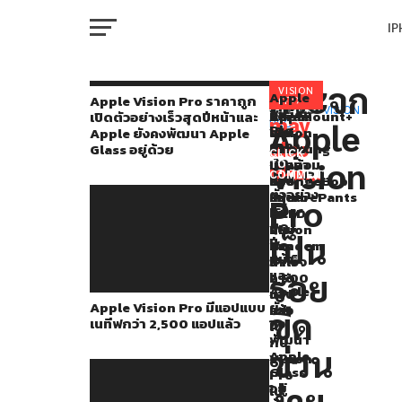
I
M
กระจก
วาง
VISION
Apple
You
RELATED
Apple Vision Pro ราคาถูก
PRO
Vision
TOPICS:
VISION
Apple
Paramount+
LG
เปิดตัวอย่างเร็วสุดปีหน้าและ
จำหน่าย
may
Apple
PRO
Pro
Vision
เพิ่ม
และ
Apple ยังคงพัฒนา Apple
W
และ
ราคา
also
Pro
สภาพ
Samsung
Glass อยู่ด้วย
CLICK
ถูก
Vision
มี
แวดล้อม
พัฒนา
TO
ถึง
like...
เปิด
COMMENT
แอป
SpongeBob
จอ
IP
ตัวอย่าง
มือ
แบบ
SquarePants
micro-
Pro
เร็ว
เน
บน
OLED
ผู้
สุด
ที
Vision
แบบ
เป็น
ปี
VI
ฟก
Pro
Tandem
ใช้
P
หน้า
ว่า
สำเร็จ
งาน
และ
รอย
2,500
คาด
Apple
แอป
นำ
กัน
Apple Vision Pro มีแอปแบบ
ยัง
แล้ว
มา
T
ขีด
เนทีฟกว่า 2,500 แอปแล้ว
คง
ใช้
ไป
พัฒนา
กับ
ข่วน
หลาย
Apple
Vision
SE
Glass
Pro
คน
อยู่
ง่าย
ใน