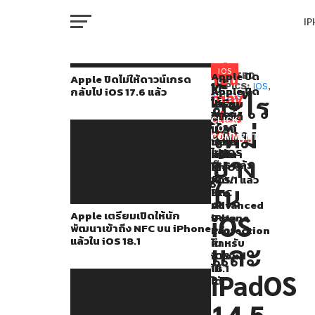
I
M
มี
Apple
IOS
Apple ปิด
You
RELATED
Apple ปิดไม่ให้ดาวน์เกรด
ไม่
TOPICS:
IOS
,
Apple
Apple
Apple ปิด
กลับไป iOS 17.6 แล้ว
ได้
may
อะไร
IPADOS
ให้
เตรียม
ปล่อย
ไม่
W
ปล่อย
ดาวน์
also
เปิด
อัปเดต
ให้
CLICK
เกรด
ใหม่
ให้
iOS
ดาวน์
TO
iOS
like...
กลับ
COMMENT
นัก
17.6.1
เกรด
IP
ไป iOS
และ
พัฒนา
แก้ไข
กลับ
บ้าง
17.6 แล้ว
เข้า
บั๊ก
ไป iOS
iPadOS
ถึง
เปิด/
17.5.1 แล้ว
ใน
VI
NFC
ปิด
14.5
P
บน
Advanced
Apple เตรียมเปิดให้นัก
Beta
iOS
iPhone
Data
พัฒนาเข้าถึง NFC บน iPhone
แล้ว
Protection
สำหรับ
แล้วใน iOS 18.1
ใน
สำหรับ
T
และ
iOS
iCloud
นัก
18.1
ไม่
iPadOS
พัฒนา
ได้
SE
เพื่อ
14.5