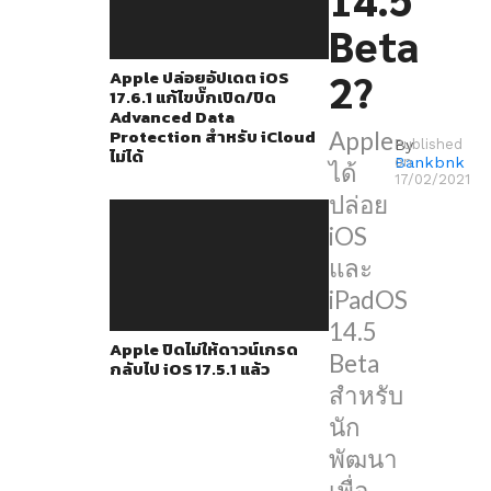
ใช้
Beta
ใน
การ
2?
Apple ปล่อยอัปเดต iOS
17.6.1 แก้ไขบั๊กเปิด/ปิด
ทดสอบ
Advanced Data
และ
Protection สำหรับ iCloud
Apple
By
Published
ไม่ได้
ใน
Bankbnk
on
ได้
17/02/2021
beta
ปล่อย
2
iOS
ความ
และ
สา
iPadOS
มา
14.5
Apple ปิดไม่ให้ดาวน์เกรด
รถ
Beta
กลับไป iOS 17.5.1 แล้ว
ใหม่ๆ
สำหรับ
ที่
นัก
เพิ่ม
พัฒนา
เข้า
เพื่อ