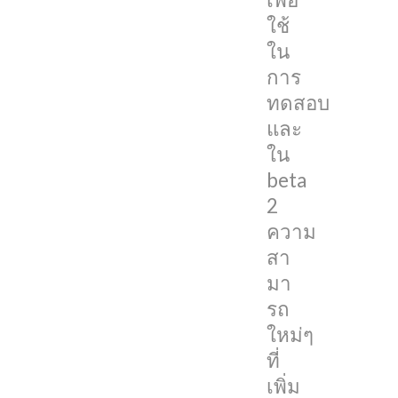
มา
ใช้
ก็
ใน
มี
การ
ดังนี้
ทดสอบ
และ
เพิ่ม
ใน
Emoji
beta
ใหม่
2
กว่า
ความ
200
สา
แบบ
มา
รถ
ใน
ใหม่ๆ
iOS
ที่
และ
เพิ่ม