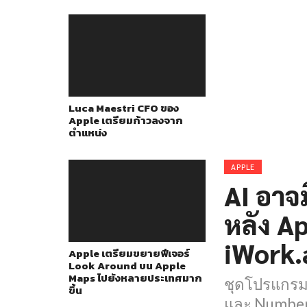
Luca Maestri CFO ของ
Apple เตรียมก้าวลงจาก
ตำแหน่ง
APPLE
AI อาจ
หลัง Ap
iWork.
Apple เตรียมขยายฟีเจอร์
Look Around บน Apple
Maps ไปยังหลายประเทศมาก
ชุดโปรแกรม 
ขึ้น
และ Number