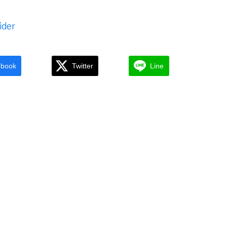
ider
ebook
Twitter
Line