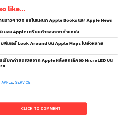
o like...
านราวๆ 100 คนในแผนก Apple Books และ Apple News
O ของ Apple เตรียมก้าวลงจากตำแหน่ง
ยฟีเจอร์ Look Around บน Apple Maps ไปยังหลาย
ยมเรียกค่าชดเชยจาก Apple หลังยกเลิกจอ MicroLED บน
tra
:
APPLE
,
SERVICE
CLICK TO COMMENT