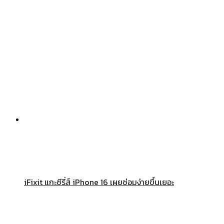
iFixit แกะซีรี่ส์ iPhone 16 เผยซ่อมง่ายขึ้นเยอะ