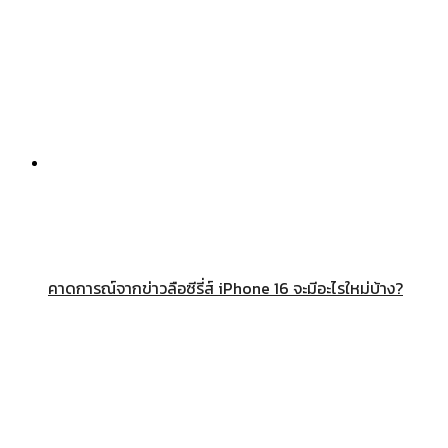
คาดการณ์จากข่าวลือซีรี่ส์ iPhone 16 จะมีอะไรใหม่บ้าง?