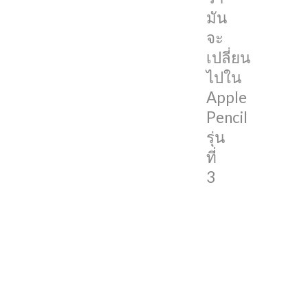
จะ
มัน
เปลี่ยน
จะ
ไปใน
เปลี่ยน
Apple
ไปใน
Pencil
Apple
รุ่น
Pencil
ที่
รุ่น
3
ที่
3
Majin
Bu
นัก
ปล่อย
ข่าว
ลือ
ได้