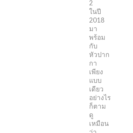
2
หัวปาก
ในปี
กา
2018
ให้
มา
เลือก
พร้อม
เพียง
กับ
แค่
หัวปาก
แบบ
กา
เดียว
เพียง
เท่านั้น
แบบ
อย่างไร
เดียว
ก็ตาม
อย่างไร
ดู
ก็ตาม
เหมือน
ดู
ว่า
เหมือน
มัน
ว่า