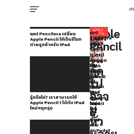
I
M
Apple
Apple
APPLE
แอป
You
RELATED
แอป Pencilera เปลี่ยน
PENCIL
Pencilera
TOPICS:
APPLE
รู้
Apple
เปรียบ
Apple Pencil ให้เป็นรีโมท
เปิด
may
Pencil
PENCIL
เปลี่ยน
หรือ
จัด
เทียบ
ถ่ายรูปสำหรับ iPad
W
ตัว
Apple
also
ไม่?
โปร
Apple
CLICK
Pencil
รุ่น
เรา
โม
Pencil
TO
Apple
like...
ให้
COMMENT
สามารถ
ชั่น
ต่าง
IP
เป็น
Pencil
ใช้
Back
กัน
ถัด
รีโมท
Apple
to
แค่
รุ่น
ถ่าย
Pencil
School
ไหน
ไป
รูป
VI
1
ซื้อ
รุ่น
ที่
P
สำหรับ
ได้
iPad
ไหน
2
iPad
อาจ
กับ
แถม
ใช้
รู้หรือไม่? เราสามารถใช้
iPad
Apple
กับ
ที่
Apple Pencil 1 ได้กับ iPad
ใหม่ๆ
Pencil
iPad
T
มี
ใหม่ๆทุกรุ่น
ทุก
–
ไหน
มี
รุ่น
ซื้อ
ได้
หัว
ดีไซน์
Mac
บ้าง?
SE
แถม
ใหม่
หลาย
AirPods!!