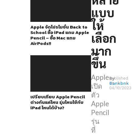
และ
แบบ
ชาร์จ
แบบ
ให้
Apple จัดโปรโมชั่น Back to
แม่
School ซื้อ iPad แถม Apple
เลือก
เหล็ก
Pencil – ซื้อ Mac แถม
AirPods!!
ครั้ง
มาก
แรก
ขึ้น
ในปี
2018
Apple
By
Published
แต่
Bankbnk
on
เปิด
ตัว
04/10/2023
ตัว
เปรียบเทียบ Apple Pencil
มัน
ต่างกันแค่ไหน รุ่นไหนใช้กับ
Apple
ก็
iPad ไหนได้บ้าง?
Pencil
ยัง
รุ่น
คง
ที่
มี