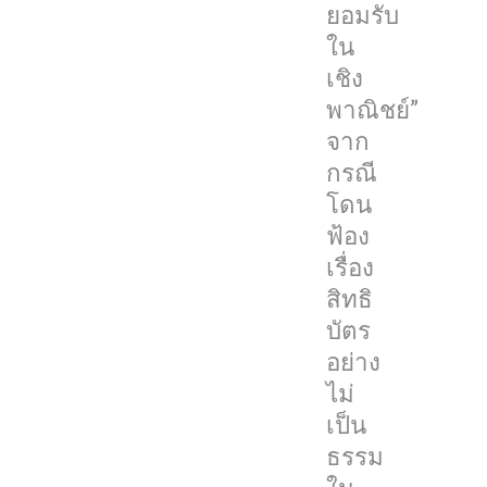
ยอมรับ
จาก
ใน
ที่
เชิง
Apple
พาณิชย์”
ปฏิเสธ
จาก
ที่
กรณี
จะ
โดน
จ่าย
ฟ้อง
ค่า
เรื่อง
ธรรมเนียม
สิทธิ
ใบ
บัตร
อนุญาต
อย่าง
มูลค่า
ไม่
กว่า
เป็น
7
ธรรม
พัน