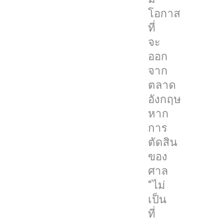
โอกาส
Optis
ที่
Cellular
จะ
Technology
ออก
เจ้าของ
จาก
สิทธิ
ตลาด
บัตร
อังกฤษ
ได้
หาก
ทำการ
การ
ฟ้อง
ตัดสิน
Apple
ของ
ฐาน
ศาล
ละเมิน
“ไม่
สิทธิ
เป็น
บัตร
ที่
หลัง