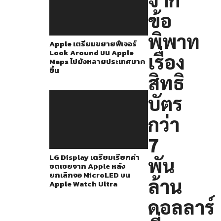
จะ
ข้อ
ออก
จาก
พิพาท
Apple เตรียมขยายฟีเจอร์
ตลาด
Look Around บน Apple
เรื่อง
อังกฤษ
Maps ไปยังหลายประเทศมาก
ขึ้น
หาก
สิทธิ
การ
บัตร
ตัดสิน
ของ
กว่า
ศาล
7
“ไม่
LG Display เตรียมเรียกค่า
พัน
เป็น
ชดเชยจาก Apple หลัง
ที่
ยกเลิกจอ MicroLED บน
ล้าน
Apple Watch Ultra
ยอมรับ
ดอลลาร์
ใน
เชิง