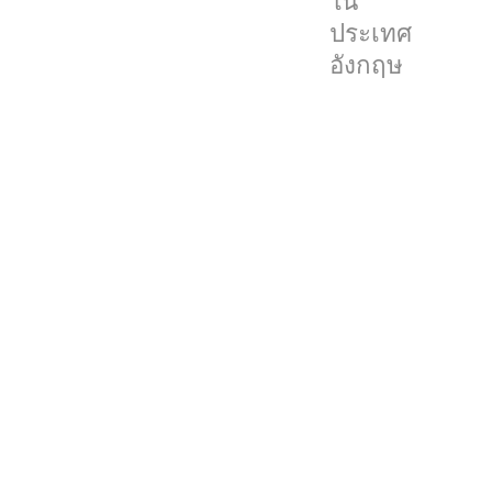
ใน
ล้าน
ประเทศ
ดอลลาร์
อังกฤษ
(~2.29
แสน
ล้าน
บาท)
สำหรับ
การ
ใช้
เทคโนโลยี
ที่
เป็น
“มาตรฐาน
ทั่วไป”
สำหรับ
สมา