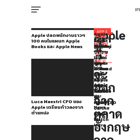
I
M
Apple
ทนาย
APPLE
Apple
You
RELATED
Apple ปลดพนักงานราวๆ
ปลด
TOPICS:
APPLE
Luca
Apple
LG
100 คนในแผนก Apple
จาก
may
ขู่
พนัก
Maestri
เตรียม
Display
Books และ Apple News
W
ทาง
งา
also
CFO
ขยาย
เตรียม
CLICK
นรา
ที่
ของ
ฟีเจอร์
เรียก
TO
ฝั่ง
like...
วๆ
COMMENT
Apple
Look
ค่า
IP
100
ของ
เตรียม
Around
ชดเชย
จะ
คนใน
ก้าว
บน
จาก
Apple
แผนก
ลง
Apple
Apple
ออก
Apple
VI
จาก
Maps
หลัง
กล่าว
P
Books
ตำแหน่ง
ไป
ยกเลิก
ว่า
และ
จาก
ยัง
จอ
Luca Maestri CFO ของ
Apple
หลาย
MicroLED
บริษัท
Apple เตรียมก้าวลงจาก
News
ประเทศ
บน
T
ตลาด
ตำแหน่ง
มาก
Apple
มี
ขึ้น
Watch
อังกฤษ
โอกาส
Ultra
SE
ที่
จาก