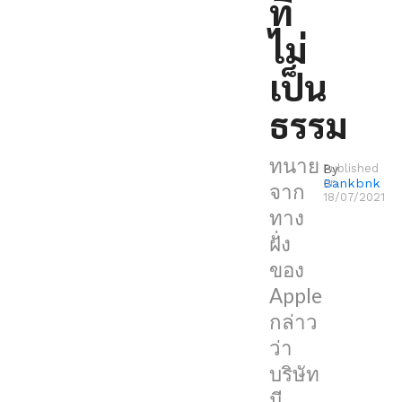
ที่
พาณิชย์”
ไม่
จาก
กรณี
เป็น
โดน
ธรรม
ฟ้อง
เรื่อง
ทนาย
By
Published
สิทธิ
Bankbnk
on
จาก
บัตร
18/07/2021
ทาง
อย่าง
ฝั่ง
ไม่
ของ
เป็น
Apple
ธรรม
กล่าว
ใน
ว่า
ประเทศ
บริษัท
อังกฤษ
มี