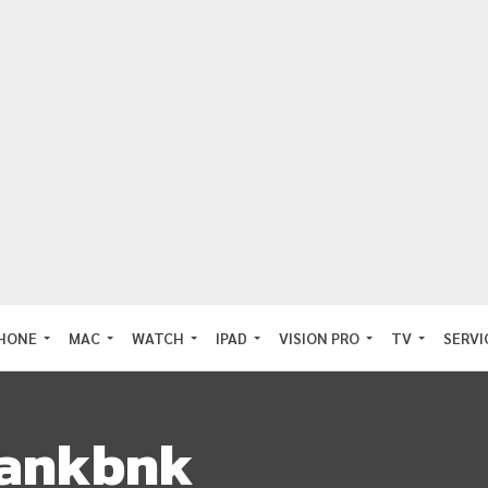
PHONE
MAC
WATCH
IPAD
VISION PRO
TV
SERVI
ankbnk